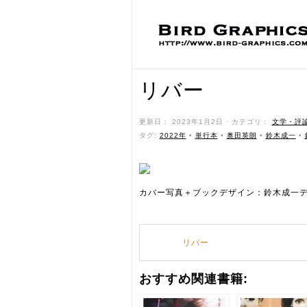
リバー
更新日： 2023年1月2日 ˑ カテゴリ：
文学・評
タグ:
2022年
•
単行本
•
奥田英朗
•
鈴木成一
•
カバー写真＋ブックデザイン：鈴木成一
リバー
おすすめ関連書籍: