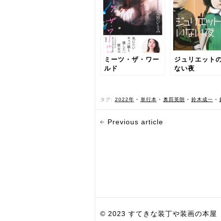
ミーツ・ザ・ワー
ジュリエット
ルド
ない夜
タグ:
2022年
•
単行本
•
奥田英朗
•
鈴木成一
•
Previous article
© 2023 すてきな装丁や装画の本屋 Bird Grap