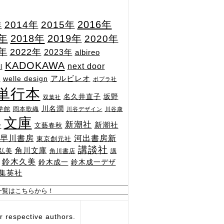
2015年
2016年
2014年
年
7年
2018年
2019年
2020年
1年
2022年
2023年
albireo
KADOKAWA
next door
l
n
アルビレオ
welle design
ポプラ社
単行本
坂野
名久井直子
双葉社
川名潤
学館
岡本歌織
川谷デザイン
川谷康
文庫
新潮社
新潮社
文藝春秋
舎
河出書房新
早川書房
東京創元社
講談社
角川文庫
弘美
角川書店
講
鈴木久美
鈴木成一
鈴木成一デザ
集英社
respective authors.