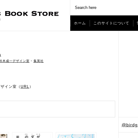
ホーム
このサイトについて
論
ˑ
鈴木成一デザイン室
•
集英社
デザイン室（
URL
）
@bird