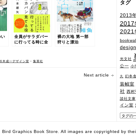
タグ
2013
201
202
のい
全員がサラダバー
裸の大地 第一部
bookwal
に行ってる時に全
狩りと漂泊
desig
部のカバン見てる
役割
光文社
鈴木成一デザイン室
•
集英社
公一
小
Next article
幻冬
久
装幀室
社
西村
談社文庫
イン室
hics Book Store. All images are copyrighted by their 