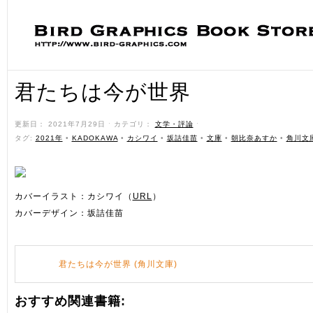
君たちは今が世界
更新日： 2021年7月29日 ˑ カテゴリ：
文学・評論
ˑ
タグ:
2021年
•
KADOKAWA
•
カシワイ
•
坂詰佳苗
•
文庫
•
朝比奈あすか
•
角川文
カバーイラスト：カシワイ（
URL
）
カバーデザイン：坂詰佳苗
君たちは今が世界 (角川文庫)
おすすめ関連書籍: