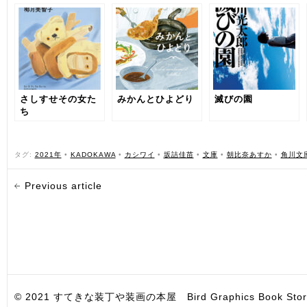
さしすせその女た
みかんとひよどり
滅びの園
ち
タグ:
2021年
•
KADOKAWA
•
カシワイ
•
坂詰佳苗
•
文庫
•
朝比奈あすか
•
角川文
Previous article
© 2021 すてきな装丁や装画の本屋 Bird Graphics Book Store. All i