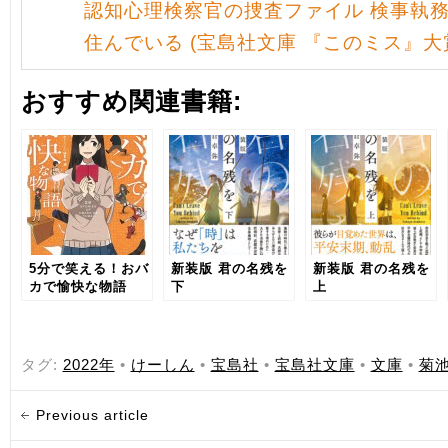
認知心理検察官の捜査ファイル 検事執
住んでいる (宝島社文庫 『このミス』大
おすすめ関連書籍:
5分で笑える！おバ
新装版 君の名残を
新装版 君の名残を
カで愉快な物語
下
上
タグ:
2022年
•
けーしん
•
宝島社
•
宝島社文庫
•
文庫
•
菊
Previous article