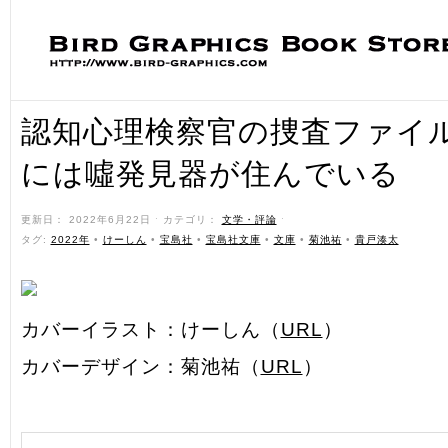
認知心理検察官の捜査ファイル
には噓発見器が住んでいる
更新日： 2022年6月22日 ˑ カテゴリ：
文学・評論
ˑ
タグ:
2022年
•
けーしん
•
宝島社
•
宝島社文庫
•
文庫
•
菊池祐
•
貴戸湊太
カバーイラスト：けーしん（
URL
）
カバーデザイン：菊池祐（
URL
）