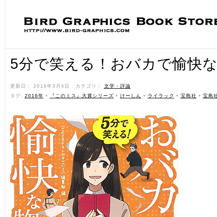
5分で笑える！おバカで愉快
更新日： 2016年3月4日 ˑ カテゴリ：
文学・評論
ˑ
タグ:
2016年
•
『このミス』大賞シリーズ
•
けーしん
•
ライラック
•
宝島社
•
宝島