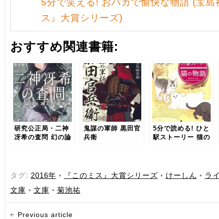
5分で笑える! おバカで愉快な物語 (宝島
ス』大賞シリーズ)
おすすめ関連書籍:
研究公正局・二神
鬼謀の軍師 黒田官
5分で読める! ひと
冴希の査問 幻の論
兵衛
駅ストーリー 猫の
文と消えた研究者
物語
タグ:
2016年
•
『このミス』大賞シリーズ
•
けーしん
•
ラ
文庫
•
文庫
•
菊池祐
Previous article