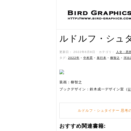
ルドルフ・シュタ
更新日： 2022年6月8日 ˑ カテゴリ：
人文・思
タグ:
2022年
•
中村昇
•
単行本
•
柳智之
•
河出
装画：柳智之
ブックデザイン：鈴木成一デザイン室（
U
ルドルフ・シュタイナー 思考
おすすめ関連書籍: