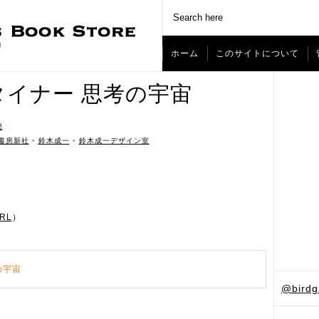
ホーム
このサイトについて
イナー 思考の宇宙
想
ˑ
書房新社
•
鈴木成一
•
鈴木成一デザイン室
RL
）
の宇宙
@bird