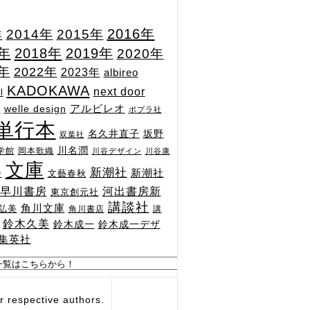
2015年
2016年
2014年
年
7年
2018年
2019年
2020年
1年
2022年
2023年
albireo
KADOKAWA
next door
l
n
アルビレオ
welle design
ポプラ社
単行本
坂野
名久井直子
双葉社
川名潤
学館
岡本歌織
川谷デザイン
川谷康
文庫
新潮社
新潮社
文藝春秋
舎
河出書房新
早川書房
東京創元社
講談社
角川文庫
弘美
角川書店
講
鈴木久美
鈴木成一
鈴木成一デザ
集英社
respective authors.