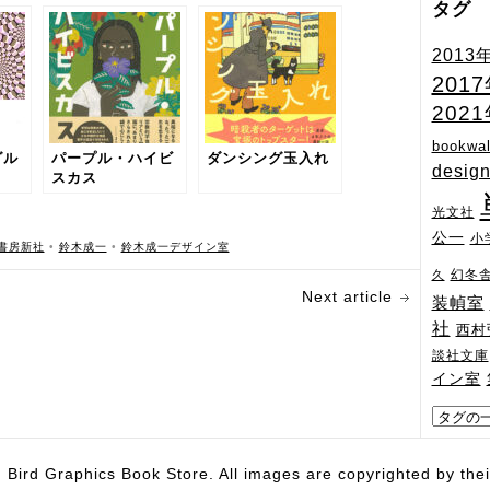
タグ
2013
201
202
bookwal
グル
パープル・ハイビ
ダンシング玉入れ
desig
スカス
光文社
公一
小
書房新社
•
鈴木成一
•
鈴木成一デザイン室
幻冬
久
Next article
装幀室
社
西村
談社文庫
イン室
hics Book Store. All images are copyrighted by their 