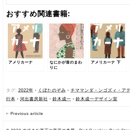
おすすめ関連書籍:
アメリカーナ
なにかが首のまわ
アメリカーナ 下
りに
タグ:
2022年
•
くぼたのぞみ
•
チママンダ・ンゴズィ・ア
行本
•
河出書房新社
•
鈴木成一
•
鈴木成一デザイン室
Previous article