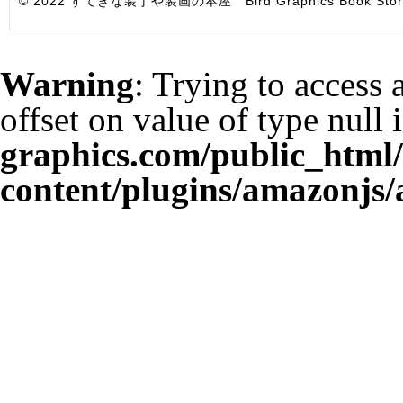
© 2022 すてきな装丁や装画の本屋 Bird Graphics Book Store. All i
Warning
: Trying to access 
offset on value of type null 
graphics.com/public_html
content/plugins/amazonjs