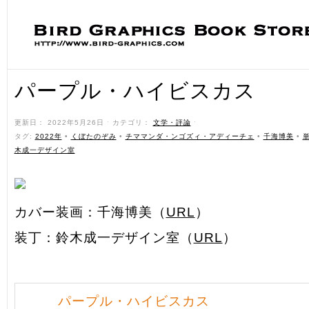
パープル・ハイビスカス
更新日： 2022年5月26日 ˑ カテゴリ：
文学・評論
ˑ
タグ:
2022年
•
くぼたのぞみ
•
チママンダ・ンゴズィ・アディーチェ
•
千海博美
•
木成一デザイン室
カバー装画：千海博美（
URL
）
装丁：鈴木成一デザイン室（
URL
）
パープル・ハイビスカス