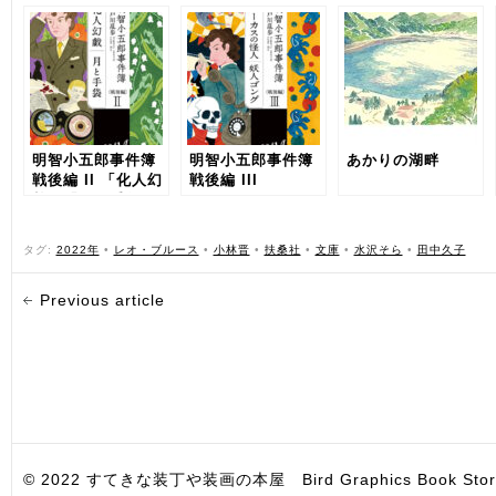
明智小五郎事件簿
明智小五郎事件簿
あかりの湖畔
戦後編 II 「化人幻
戦後編 III
戯」「月と手袋」
タグ:
2022年
•
レオ・ブルース
•
小林晋
•
扶桑社
•
文庫
•
水沢そら
•
田中久子
Previous article
© 2022 すてきな装丁や装画の本屋 Bird Graphics Book Store. All i