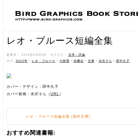
レオ・ブルース短編全集
更新日： 2022年5月24日 ˑ カテゴリ：
文学・評論
ˑ
タグ:
2022年
•
レオ・ブルース
•
小林晋
•
扶桑社
•
文庫
•
水沢そら
•
田中久子
カバー・デザイン：田中久子
カバー装画：水沢そら（
URL
）
レオ・ブルース短編全集 (海外文庫)
おすすめ関連書籍: