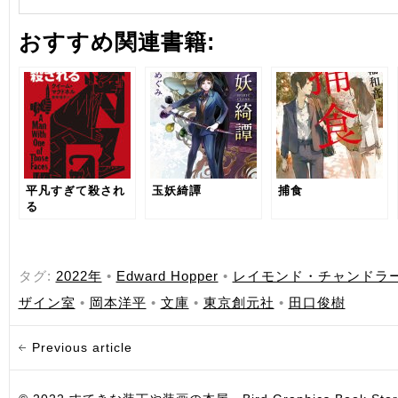
おすすめ関連書籍:
平凡すぎて殺され
玉妖綺譚
捕食
る
タグ:
2022年
•
Edward Hopper
•
レイモンド・チャンドラ
ザイン室
•
岡本洋平
•
文庫
•
東京創元社
•
田口俊樹
Previous article