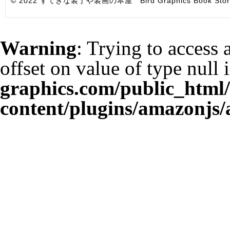
© 2022 すてきな装丁や装画の本屋 Bird Graphics Book Store. All i
Warning
: Trying to access 
offset on value of type null 
graphics.com/public_html
content/plugins/amazonjs