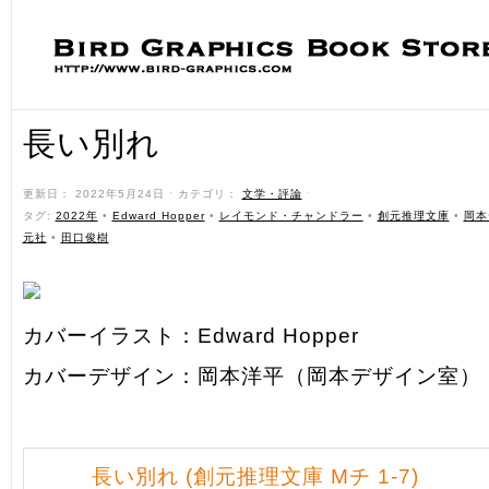
長い別れ
更新日： 2022年5月24日 ˑ カテゴリ：
文学・評論
ˑ
タグ:
2022年
•
Edward Hopper
•
レイモンド・チャンドラー
•
創元推理文庫
•
岡本
元社
•
田口俊樹
カバーイラスト：Edward Hopper
カバーデザイン：岡本洋平（岡本デザイン室）
長い別れ (創元推理文庫 Mチ 1-7)