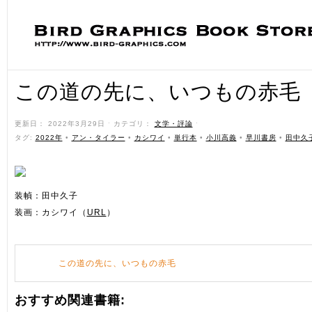
この道の先に、いつもの赤毛
更新日： 2022年3月29日 ˑ カテゴリ：
文学・評論
ˑ
タグ:
2022年
•
アン・タイラー
•
カシワイ
•
単行本
•
小川高義
•
早川書房
•
田中久
装幀：田中久子
装画：カシワイ（
URL
）
この道の先に、いつもの赤毛
おすすめ関連書籍: