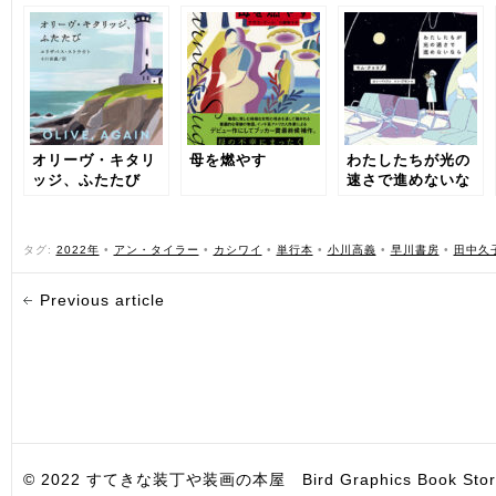
オリーヴ・キタリ
母を燃やす
わたしたちが光の
ッジ、ふたたび
速さで進めないな
ら
タグ:
2022年
•
アン・タイラー
•
カシワイ
•
単行本
•
小川高義
•
早川書房
•
田中久
Previous article
© 2022 すてきな装丁や装画の本屋 Bird Graphics Book Store. All i