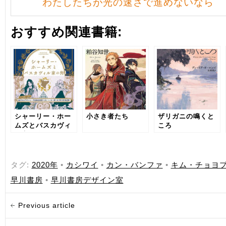
わたしたちが光の速さで進めないなら
おすすめ関連書籍:
シャーリー・ホー
小さき者たち
ザリガニの鳴くと
ムズとバスカヴィ
ころ
ル家の狗
タグ:
2020年
•
カシワイ
•
カン・バンファ
•
キム・チョヨ
早川書房
•
早川書房デザイン室
Previous article