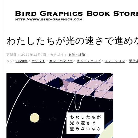
わたしたちが光の速さで進め
更新日： 2020年12月7日 ˑ カテゴリ：
文学・評論
ˑ
タグ:
2020年
•
カシワイ
•
カン・バンファ
•
キム・チョヨプ
•
ユン・ジヨン
•
単行