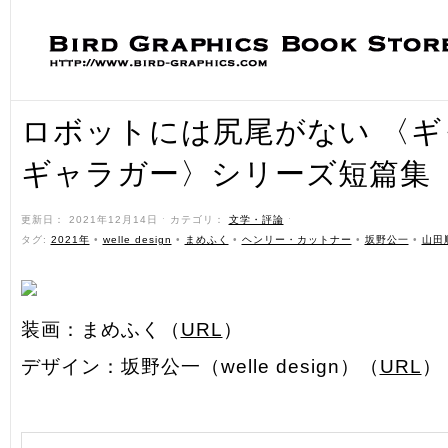
ロボットには尻尾がない 〈
ギャラガー〉シリーズ短篇集
更新日： 2021年12月14日 ˑ カテゴリ：
文学・評論
ˑ
タグ:
2021年
•
welle design
•
まめふく
•
ヘンリー・カットナー
•
坂野公一
•
山田
装画：まめふく（
URL
）
デザイン：坂野公一（welle design）（
URL
）