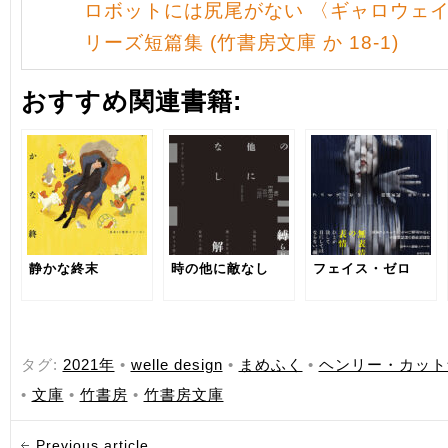
ロボットには尻尾がない 〈ギャロウェ
リーズ短篇集 (竹書房文庫 か 18-1)
おすすめ関連書籍:
静かな終末
時の他に敵なし
フェイス・ゼロ
タグ:
2021年
•
welle design
•
まめふく
•
ヘンリー・カット
•
文庫
•
竹書房
•
竹書房文庫
Previous article