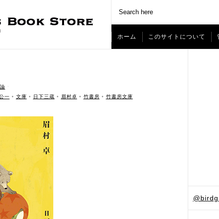
ホーム
このサイトについて
論
ˑ
公一
•
文庫
•
日下三蔵
•
眉村卓
•
竹書房
•
竹書房文庫
@bird