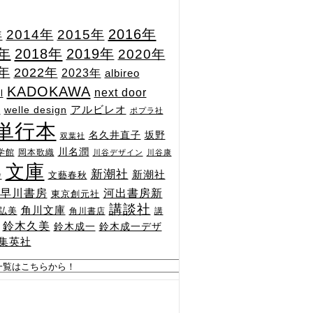
2015年
2016年
2014年
年
7年
2018年
2019年
2020年
1年
2022年
2023年
albireo
KADOKAWA
next door
l
n
アルビレオ
welle design
ポプラ社
単行本
坂野
名久井直子
双葉社
川名潤
学館
岡本歌織
川谷デザイン
川谷康
文庫
新潮社
新潮社
文藝春秋
舎
河出書房新
早川書房
東京創元社
講談社
角川文庫
弘美
角川書店
講
鈴木久美
鈴木成一
鈴木成一デザ
集英社