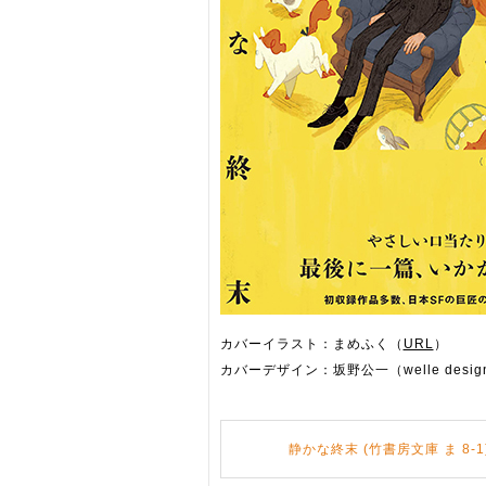
カバーイラスト：まめふく（
URL
）
カバーデザイン：坂野公一（welle desig
静かな終末 (竹書房文庫 ま 8-1