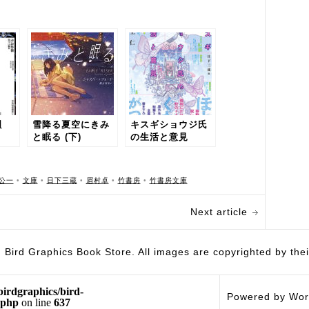
唄
雪降る夏空にきみ
キスギショウジ氏
と眠る (下)
の生活と意見
公一
•
文庫
•
日下三蔵
•
眉村卓
•
竹書房
•
竹書房文庫
Next article
hics Book Store. All images are copyrighted by their 
birdgraphics/bird-
Powered by Wor
.php
on line
637