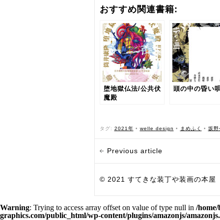
おすすめ関連書籍:
堕地獄仏法/公共伏
頭の中の昏い
魔殿
タグ:
2021年
•
welle design
•
まめふく
•
坂野
Previous article
© 2021 すてきな装丁や装画の本屋 Bird Grap
Warning
: Trying to access array offset on value of type null in
/home/
graphics.com/public_html/wp-content/plugins/amazonjs/amazonjs