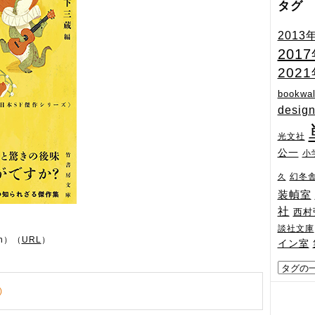
タグ
2013
201
202
bookwal
desig
光文社
公一
小
幻冬
久
装幀室
社
西村
談社文庫
n）（
URL
）
イン室
)