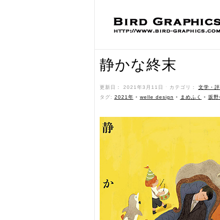
静かな終末
更新日： 2021年3月11日 ˑ カテゴリ：
文学・評
タグ:
2021年
•
welle design
•
まめふく
•
坂野