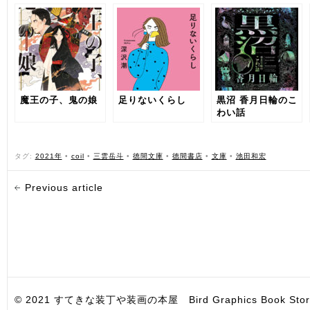
魔王の子、鬼の娘
足りないくらし
黒沼 香月日輪のこ
わい話
タグ:
2021年
•
coil
•
三雲岳斗
•
徳間文庫
•
徳間書店
•
文庫
•
池田和宏
Previous article
© 2021 すてきな装丁や装画の本屋 Bird Graphics Book Store. All i