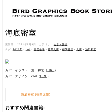
海底密室
更新日： 2021年9月9日 ˑ カテゴリ：
文学・評論
ˑ
タグ:
2021年
•
coil
•
三雲岳斗
•
徳間文庫
•
徳間書店
•
文庫
•
池田和宏
カバーイラスト：池田和宏（
URL
）
カバーデザイン：coil（
URL
）
海底密室 (徳間文庫)
おすすめ関連書籍: