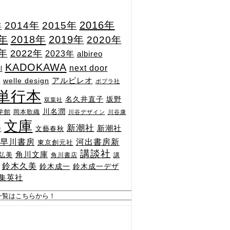
2015年
2016年
2014年
年
7年
2018年
2019年
2020年
1年
2022年
2023年
albireo
KADOKAWA
next door
l
n
アルビレオ
welle design
ポプラ社
単行本
坂野
名久井直子
双葉社
川名潤
学館
岡本歌織
川谷デザイン
川谷康
文庫
新潮社
新潮社
文藝春秋
舎
河出書房新
早川書房
東京創元社
講談社
角川文庫
弘美
角川書店
講
鈴木久美
鈴木成一
鈴木成一デザ
集英社