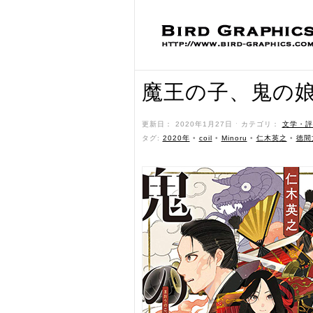
魔王の子、鬼の
更新日： 2020年1月27日 ˑ カテゴリ：
文学・評
タグ:
2020年
•
coil
•
Minoru
•
仁木英之
•
徳間