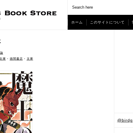
ホーム
このサイトについて
娘
論
ˑ
文庫
•
徳間書店
•
文庫
@bird