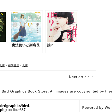
〉
魔法使いと副店長
誰?
文庫
•
徳間書店
•
文庫
Next article
hics Book Store. All images are copyrighted by their 
birdgraphics/bird-
Powered by Wor
.php
on line
637