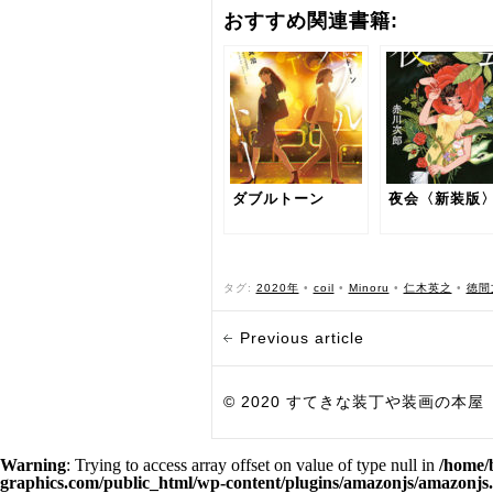
おすすめ関連書籍:
ダブルトーン
夜会〈新装版
タグ:
2020年
•
coil
•
Minoru
•
仁木英之
•
徳間
Previous article
© 2020 すてきな装丁や装画の本屋 Bird Grap
Warning
: Trying to access array offset on value of type null in
/home/
graphics.com/public_html/wp-content/plugins/amazonjs/amazonjs