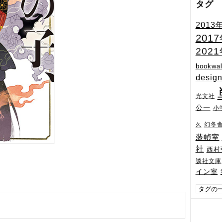
タグ
2013
201
202
bookwal
desig
光文社
公一
小
幻冬
久
装幀室
社
西村
談社文庫
イン室