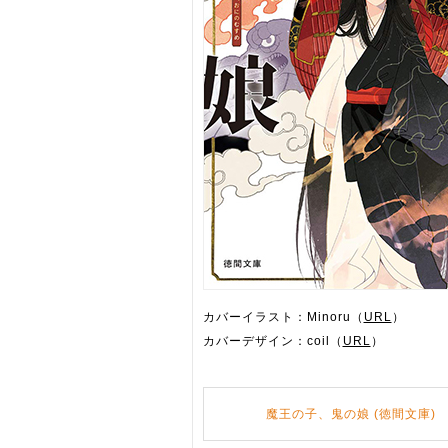
カバーイラスト：Minoru（
URL
）
カバーデザイン：coil（
URL
）
魔王の子、鬼の娘 (徳間文庫)