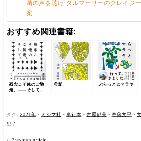
菌の声を聴け タルマーリーのクレイジ
案
おすすめ関連書籍:
残念こそ俺のご馳
母影
ぶらっとヒマラヤ
走。――そして、
ベストコラム集
タグ:
2021年
•
ミシマ社
•
単行本
•
古屋郁美
•
寄藤文平
•
里子
Previous article