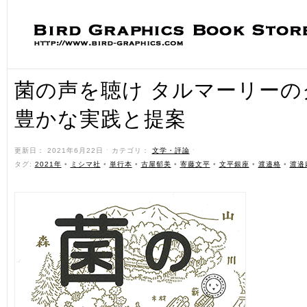
菌の声を聴け タルマーリー
豊かな実践と提案
更新日： 2021年6月22日 ˑ カテゴリ：
文学・評論
ˑ
タグ:
2021年
•
ミシマ社
•
単行本
•
古屋郁美
•
寄藤文平
•
文平銀座
•
渡邉格
•
渡邉