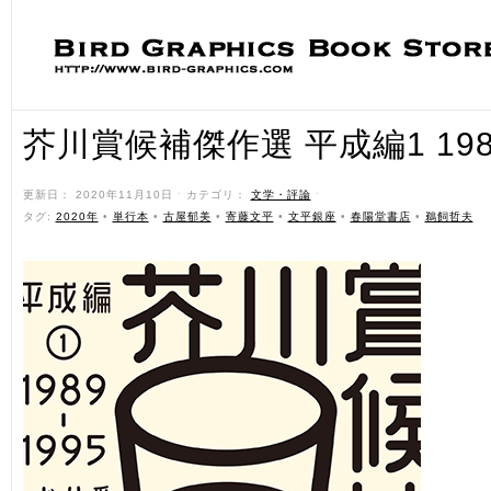
芥川賞候補傑作選 平成編1 1989
更新日： 2020年11月10日 ˑ カテゴリ：
文学・評論
ˑ
タグ:
2020年
•
単行本
•
古屋郁美
•
寄藤文平
•
文平銀座
•
春陽堂書店
•
鵜飼哲夫