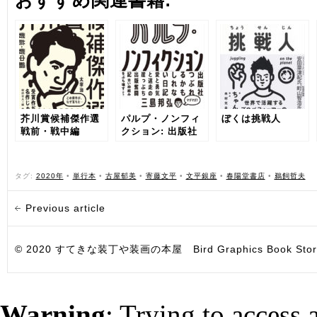
おすすめ関連書籍:
芥川賞候補傑作選
パルプ・ノンフィ
ぼくは挑戦人
戦前・戦中編
クション: 出版社
つぶれるかもしれ
ない日記
タグ:
2020年
•
単行本
•
古屋郁美
•
寄藤文平
•
文平銀座
•
春陽堂書店
•
鵜飼哲夫
Previous article
© 2020 すてきな装丁や装画の本屋 Bird Graphics Book Store. All i
Warning
: Trying to access 