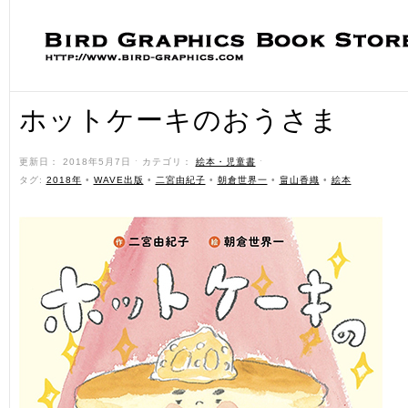
ホットケーキのおうさま
更新日： 2018年5月7日 ˑ カテゴリ：
絵本・児童書
ˑ
タグ:
2018年
•
WAVE出版
•
二宮由紀子
•
朝倉世界一
•
畠山香織
•
絵本