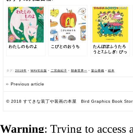
わたしのものよ
こびとのおうち
たんぽぽふうたろ
うと7ふしぎ: ぴっ
かぴかえほん
タグ:
2018年
•
WAVE出版
•
二宮由紀子
•
朝倉世界一
•
畠山香織
•
絵本
Previous article
© 2018 すてきな装丁や装画の本屋 Bird Graphics Book Store. All i
Warning
: Trying to access 