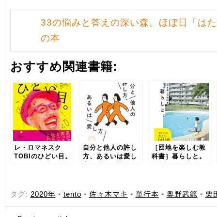
33の悩みと答えの深い森。ほぼ日「はた
の本
おすすめ関連書籍:
レ・ロマネスク
自分と他人の許し
［団地を楽しむ教
TOBIのひどい目。
方、あるいは愛し
科書］暮らしと。
方
タグ:
2020年
•
tento
•
佐々木マキ
•
単行本
•
奥野武範
•
栗