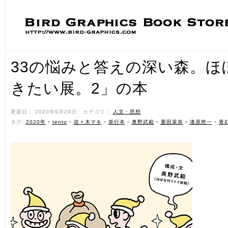
33の悩みと答えの深い森。ほ
きたい展。2」の本
更新日： 2020年9月29日 ˑ カテゴリ：
人文・思想
ˑ
タグ:
2020年
•
tento
•
佐々木マキ
•
単行本
•
奥野武範
•
栗田茉奈
•
漆原悠一
•
青