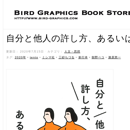
自分と他人の許し方、あるい
更新日： 2020年7月15日 ˑ カテゴリ：
人文・思想
ˑ
タグ:
2020年
•
tento
•
ミシマ社
•
三砂ちづる
•
単行本
•
朝野ペコ
•
漆原悠一