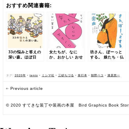
おすすめ関連書籍:
33の悩みと答えの
女たちが、なに
坊さん、ぼーっと
深い森。ほぼ日
か、おかしい おせ
する。 娘たち・仏
「はたらきたい
っかい宣言
典・先人と対話し
展。2」の本
たり、しなかった
り
タグ:
2020年
•
tento
•
ミシマ社
•
三砂ちづる
•
単行本
•
朝野ペコ
•
漆原悠一
Previous article
© 2020 すてきな装丁や装画の本屋 Bird Graphics Book Store. All i