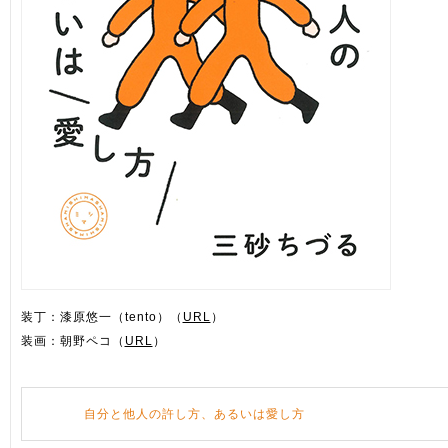
装丁：漆原悠一（tento）（
URL
）
装画：朝野ペコ（
URL
）
自分と他人の許し方、あるいは愛し方