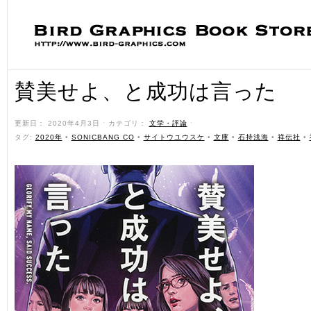
賛美せよ、と成功は言った
更新日： 2020年4月3日 ˑ カテゴリ：
文学・評論
ˑ
タグ:
2020年
•
SONICBANG CO
•
サイトウユウスケ
•
文庫
•
石持浅海
•
祥伝社
•