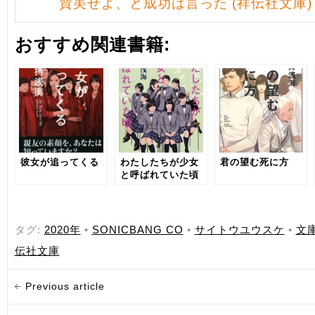
賛美せよ、と成功は言った (祥伝社文庫)
おすすめ関連書籍:
彼女が追ってくる
わたしたちが少女
君の望む死に方
と呼ばれていた頃
タグ:
2020年
•
SONICBANG CO
•
サイトウユウスケ
•
文
伝社文庫
Previous article