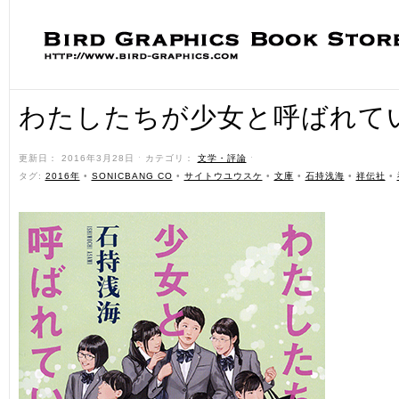
わたしたちが少女と呼ばれて
更新日： 2016年3月28日 ˑ カテゴリ：
文学・評論
ˑ
タグ:
2016年
•
SONICBANG CO
•
サイトウユウスケ
•
文庫
•
石持浅海
•
祥伝社
•