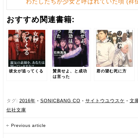
わたしたちが少女と呼ばれていた頃 (祥
おすすめ関連書籍:
彼女が追ってくる
賛美せよ、と成功
君の望む死に方
は言った
タグ:
2016年
•
SONICBANG CO
•
サイトウユウスケ
•
文
伝社文庫
Previous article