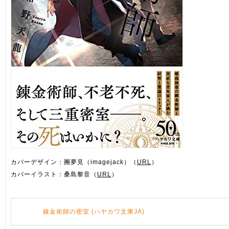
カバーデザイン：團夢見（imagejack）（
URL
）
カバーイラスト：桑島黎音（
URL
）
錬金術師の密室 (ハヤカワ文庫JA)