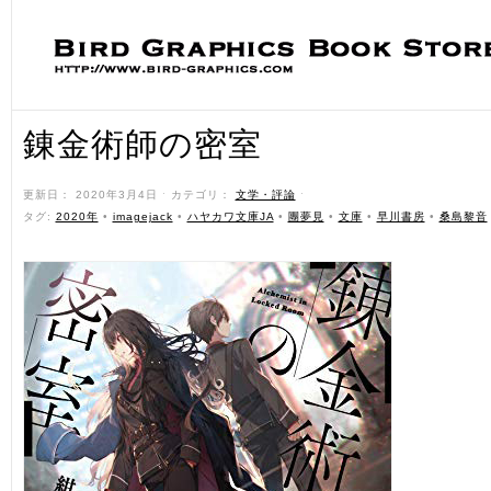
錬金術師の密室
更新日： 2020年3月4日 ˑ カテゴリ：
文学・評論
ˑ
タグ:
2020年
•
imagejack
•
ハヤカワ文庫JA
•
團夢見
•
文庫
•
早川書房
•
桑島黎音