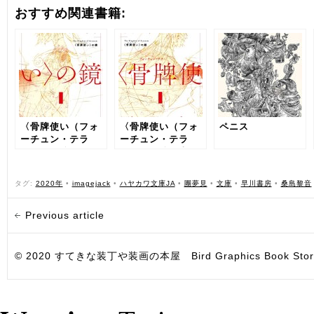
おすすめ関連書籍:
〈骨牌使い（フォ
〈骨牌使い（フォ
ペニス
ーチュン・テラ
ーチュン・テラ
ー）〉の鏡（下）
ー）〉の鏡（上）
タグ:
2020年
•
imagejack
•
ハヤカワ文庫JA
•
團夢見
•
文庫
•
早川書房
•
桑島黎音
Previous article
© 2020 すてきな装丁や装画の本屋 Bird Graphics Book Store. All i