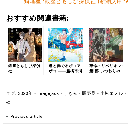
綺羅星 :銀座ともしび探偵社 (新潮文庫ne
おすすめ関連書籍:
銀座ともしび探偵
君と奏でるポコア
革命のリベリオン:
社
ポコ ――船橋市消
第I部 いつわりの
防音楽隊と始まり
世界
の日
タグ:
2020年
•
imagejack
•
しきみ
•
團夢見
•
小松エメル
•
社
Previous article