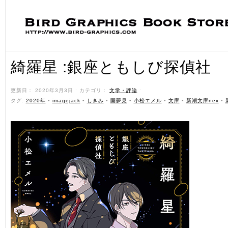
綺羅星 :銀座ともしび探偵社
更新日： 2020年3月3日 ˑ カテゴリ：
文学・評論
ˑ
タグ:
2020年
•
imagejack
•
しきみ
•
團夢見
•
小松エメル
•
文庫
•
新潮文庫nex
•