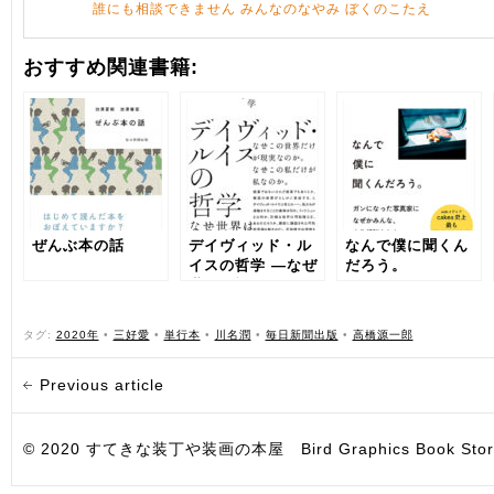
誰にも相談できません みんなのなやみ ぼくのこたえ
おすすめ関連書籍:
ぜんぶ本の話
デイヴィッド・ル
なんで僕に聞くん
イスの哲学 ―なぜ
だろう。
世界は複数存在す
るのか―
タグ:
2020年
•
三好愛
•
単行本
•
川名潤
•
毎日新聞出版
•
高橋源一郎
Previous article
© 2020 すてきな装丁や装画の本屋 Bird Graphics Book Store. All i