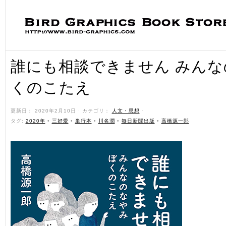
誰にも相談できません みんな
くのこたえ
更新日： 2020年2月10日 ˑ カテゴリ：
人文・思想
ˑ
タグ:
2020年
•
三好愛
•
単行本
•
川名潤
•
毎日新聞出版
•
高橋源一郎