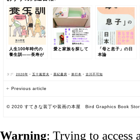
人生100年時代の
愛と家族を探して
「母と息子」の日
養生訓——長寿が
本論
もたらす難問を解
く
タグ:
2020年
•
五十嵐哲夫
•
亜紀書房
•
単行本
•
古川不可知
Previous article
© 2020 すてきな装丁や装画の本屋 Bird Graphics Book Store. All i
Warning
: Trying to access 