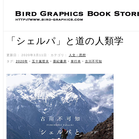
「シェルパ」と道の人類学
更新日： 2020年3月11日 ˑ カテゴリ：
人文・思想
ˑ
タグ:
2020年
•
五十嵐哲夫
•
亜紀書房
•
単行本
•
古川不可知