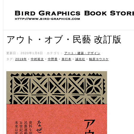
アウト・オブ・民藝 改訂版
更新日： 2020年1月6日 ˑ カテゴリ：
アート・建築・デザイン
ˑ
タグ:
2019年
•
中村裕太
•
中野香
•
単行本
•
誠光社
•
軸原ヨウスケ