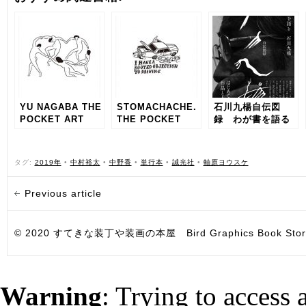
YU NAGABA THE
STOMACHACHE.
石川九楊自伝図
POCKET ART
THE POCKET
録 わが書を語る
SERIES
ART SERIES
NUMBER ONE
NUMBER TWO
タグ:
2019年
•
中村裕太
•
中野香
•
単行本
•
誠光社
•
軸原ヨウスケ
Previous article
© 2020 すてきな装丁や装画の本屋 Bird Graphics Book Store. All i
Warning
: Trying to access 