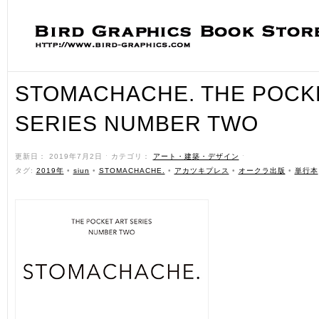
STOMACHACHE. THE POCK
SERIES NUMBER TWO
更新日： 2019年7月2日 ˑ カテゴリ：
アート・建築・デザイン
ˑ
タグ:
2019年
•
siun
•
STOMACHACHE.
•
アカツキプレス
•
オークラ出版
•
単行本