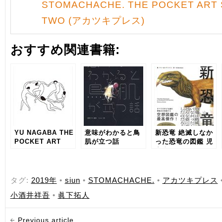
STOMACHACHE. THE POCKET ART
TWO (アカツキプレス)
おすすめ関連書籍:
YU NAGABA THE
意味がわかると鳥
新恐竜 絶滅しなか
POCKET ART
肌が立つ話
った恐竜の図鑑 児
SERIES
童書版
NUMBER ONE
タグ:
2019年
•
siun
•
STOMACHACHE.
•
アカツキプレス
小酒井祥吾
•
眞下拓人
Previous article