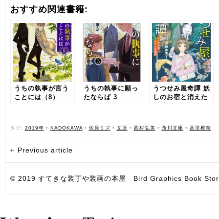
おすすめ関連書籍:
うちの執事が言う
うちの執事に願っ
うつせみ屋奇譚 妖
ことには（8）
たならば 3
しのお宿と消えた
浮世絵
タグ:
2019年
•
KADOKAWA
•
佐原ミズ
•
文庫
•
西村弘美
•
角川文庫
•
高里椎奈
Previous article
© 2019 すてきな装丁や装画の本屋 Bird Graphics Book Store. All i