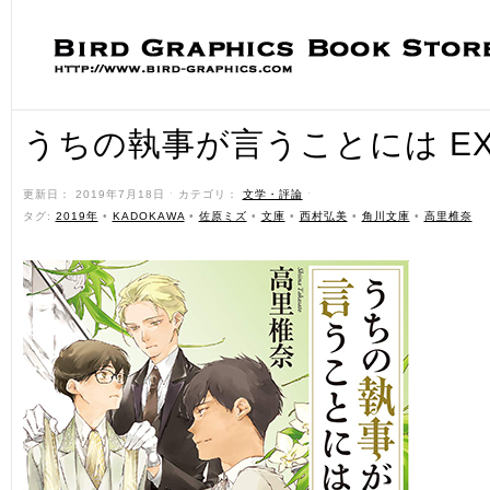
うちの執事が言うことには E
更新日： 2019年7月18日 ˑ カテゴリ：
文学・評論
ˑ
タグ:
2019年
•
KADOKAWA
•
佐原ミズ
•
文庫
•
西村弘美
•
角川文庫
•
高里椎奈