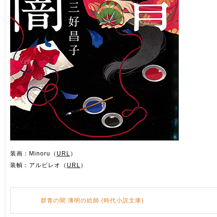
装画：Minoru（
URL
）
装幀：アルビレオ（
URL
）
群青の闇 薄明の絵師 (時代小説文庫)