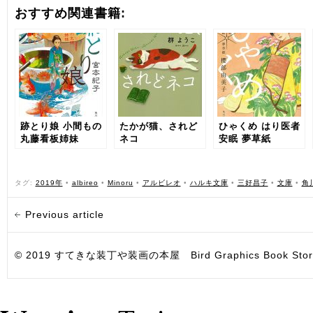
おすすめ関連書籍:
跡とり娘 小間もの
たかが猫、されど
ひゃくめ はり医者
丸藤看板姉妹
ネコ
安眠 夢草紙
タグ:
2019年
•
albireo
•
Minoru
•
アルビレオ
•
ハルキ文庫
•
三好昌子
•
文庫
•
角
Previous article
© 2019 すてきな装丁や装画の本屋 Bird Graphics Book Store. All i