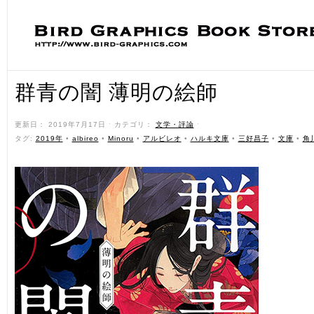
群青の闇 薄明の絵師
更新日： 2019年7月17日 ˑ カテゴリ：
文学・評論
ˑ
タグ:
2019年
•
albireo
•
Minoru
•
アルビレオ
•
ハルキ文庫
•
三好昌子
•
文庫
•
角