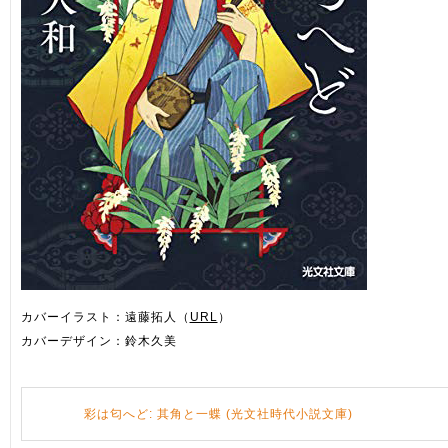
カバーイラスト：遠藤拓人（
URL
）
カバーデザイン：鈴木久美
彩は匂へど: 其角と一蝶 (光文社時代小説文庫)