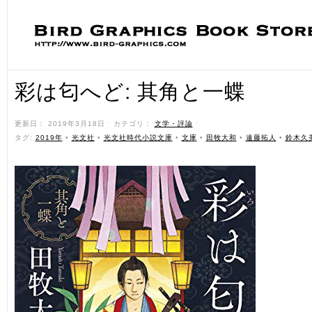
彩は匂へど: 其角と一蝶
更新日： 2019年3月18日 ˑ カテゴリ：
文学・評論
ˑ
タグ:
2019年
•
光文社
•
光文社時代小説文庫
•
文庫
•
田牧大和
•
遠藤拓人
•
鈴木久