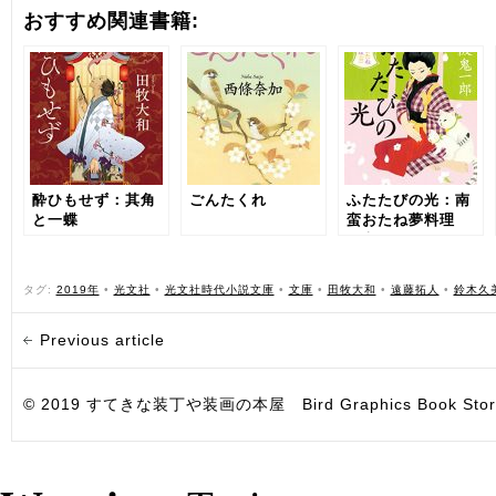
おすすめ関連書籍:
酔ひもせず：其角
ごんたくれ
ふたたびの光：南
と一蝶
蛮おたね夢料理
（六）
タグ:
2019年
•
光文社
•
光文社時代小説文庫
•
文庫
•
田牧大和
•
遠藤拓人
•
鈴木久
Previous article
© 2019 すてきな装丁や装画の本屋 Bird Graphics Book Store. All i