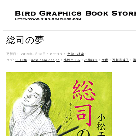
総司の夢
更新日： 2019年3月18日 ˑ カテゴリ：
文学・評論
ˑ
タグ:
2019年
•
next door design
•
小松エメル
•
小柳萌加
•
文庫
•
西川真以子
•