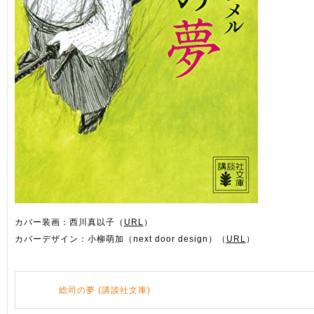
カバー装画：西川真以子（
URL
）
カバーデザイン：小柳萌加（next door design）（
URL
）
総司の夢 (講談社文庫)