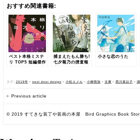
おすすめ関連書籍:
ベスト本格ミステ
捕まえたもん勝ち!
小さな恋のうた
リ TOP5 短編傑作
七夕菊乃の捜査報
選002
告書
タグ:
2019年
•
next door design
•
小松エメル
•
小柳萌加
•
文庫
•
西川真以子
•
Previous article
© 2019 すてきな装丁や装画の本屋 Bird Graphics Book Store. All i