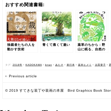
おすすめ関連書籍:
独裁者たちの人を
青くて痛くて脆い
薬草のちから：野
動かす技術
山に眠る、自然の
癒し
タグ:
2018年
•
KADOKAWA
•
krran
•
あたそ
•
単行本
•
坂本ヒメミ
•
太田斐子
•
Previous article
© 2019 すてきな装丁や装画の本屋 Bird Graphics Book Store. All i