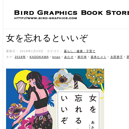
女を忘れるといいぞ
更新日： 2019年1月23日 ˑ カテゴリ：
暮らし・健康・子育て
ˑ
タグ:
2018年
•
KADOKAWA
•
krran
•
あたそ
•
単行本
•
坂本ヒメミ
•
太田斐子
•