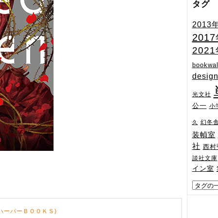
タグ
2013
201
202
bookwal
desig
光文社
公一
小
幻冬
久
装幀室
社
西村
談社文庫
イン室
(ハーパーＢＯＯＫＳ)