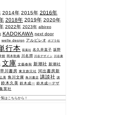
2015年
2016年
2014年
年
7年
2018年
2019年
2020年
1年
2022年
2023年
albireo
KADOKAWA
next door
l
n
アルビレオ
welle design
ポプラ社
単行本
坂野
名久井直子
双葉社
川名潤
学館
岡本歌織
川谷デザイン
川谷康
文庫
新潮社
新潮社
文藝春秋
舎
河出書房新
早川書房
東京創元社
講談社
角川文庫
弘美
角川書店
講
鈴木久美
鈴木成一
鈴木成一デザ
集英社