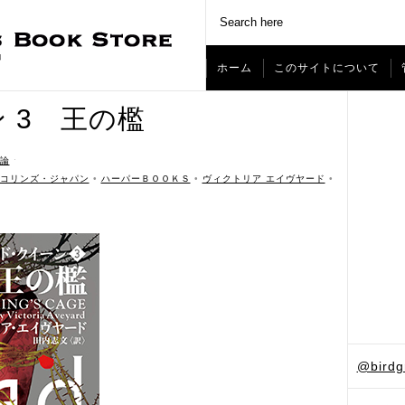
ホーム
このサイトについて
 3 王の檻
論
ˑ
コリンズ・ジャパン
•
ハーパーＢＯＯＫＳ
•
ヴィクトリア エイヴヤード
•
@bird