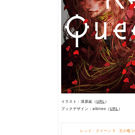
イラスト：清原紘（
URL
）
ブックデザイン：albireo（
URL
）
レッド・クイーン 3 王の檻 