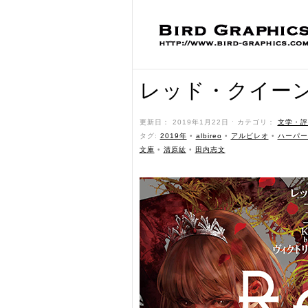
レッド・クイーン
更新日： 2019年1月22日 ˑ カテゴリ：
文学・評
タグ:
2019年
•
albireo
•
アルビレオ
•
ハーパー
文庫
•
清原紘
•
田内志文