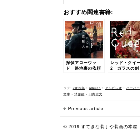
おすすめ関連書籍:
探偵アローウッ
レッド・クイ
ド 路地裏の依頼
2 ガラスの剣
人
タグ:
2019年
•
albireo
•
アルビレオ
•
ハーパー
文庫
•
清原紘
•
田内志文
Previous article
© 2019 すてきな装丁や装画の本屋 Bird Grap