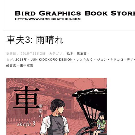
車夫3: 雨晴れ
更新日： 2018年11月2日 ˑ カテゴリ：
絵本・児童書
ˑ
タグ:
2018年
•
JUN KIDOKORO DESIGN
•
いとうみく
•
ジュン・キドコロ・デザ
峰書店
•
田中寛崇