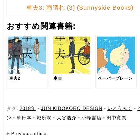
車夫3: 雨晴れ (3) (Sunnyside Books)
おすすめ関連書籍:
車夫2
車夫
ペーパープレーン
タグ:
2018年
•
JUN KIDOKORO DESIGN
•
いとうみく
•
ン
•
単行本
•
城所潤
•
大谷浩介
•
小峰書店
•
田中寛崇
Previous article