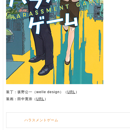
装丁：坂野公一（welle design）（
URL
）
装画：田中寛崇（
URL
）
ハラスメントゲーム