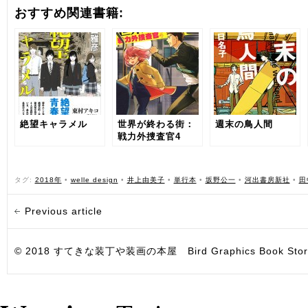
おすすめ関連書籍:
絶望キャラメル
世界が終わる街：
週末の鳥人間
戦力外捜査官4
タグ:
2018年
•
welle design
•
井上由美子
•
単行本
•
坂野公一
•
河出書房新社
•
田
Previous article
© 2018 すてきな装丁や装画の本屋 Bird Graphics Book Store. All i