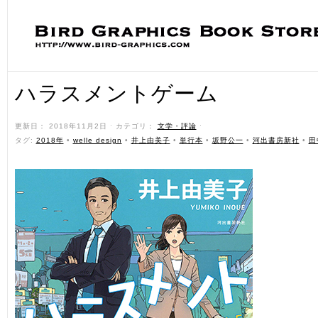
ハラスメントゲーム
更新日： 2018年11月2日 ˑ カテゴリ：
文学・評論
ˑ
タグ:
2018年
•
welle design
•
井上由美子
•
単行本
•
坂野公一
•
河出書房新社
•
田