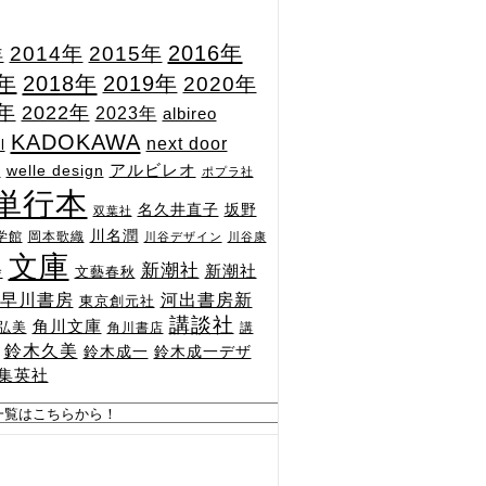
2015年
2016年
2014年
年
7年
2018年
2019年
2020年
1年
2022年
2023年
albireo
KADOKAWA
next door
l
n
アルビレオ
welle design
ポプラ社
単行本
坂野
名久井直子
双葉社
川名潤
学館
岡本歌織
川谷デザイン
川谷康
文庫
新潮社
新潮社
文藝春秋
舎
河出書房新
早川書房
東京創元社
講談社
角川文庫
弘美
角川書店
講
鈴木久美
鈴木成一
鈴木成一デザ
集英社