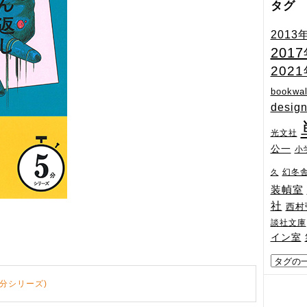
タグ
2013
201
202
bookwal
desig
光文社
公一
小
幻冬
久
装幀室
社
西村
談社文庫
イン室
5分シリーズ)