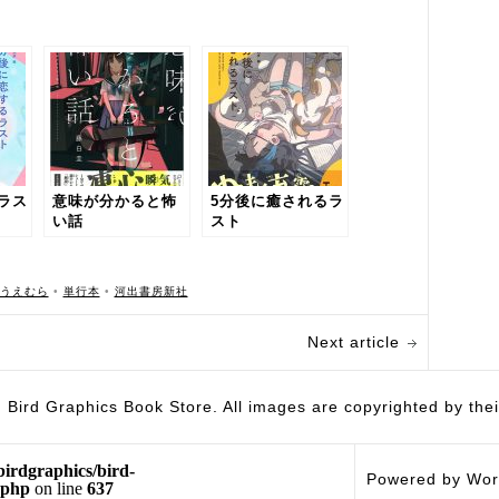
ラス
意味が分かると怖
5分後に癒されるラ
い話
スト
うえむら
•
単行本
•
河出書房新社
Next article
hics Book Store. All images are copyrighted by their 
birdgraphics/bird-
Powered by Wor
.php
on line
637