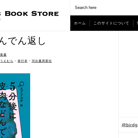
ホーム
このサイトについて
んでん返し
童書
ˑ
うえむら
•
単行本
•
河出書房新社
@bird