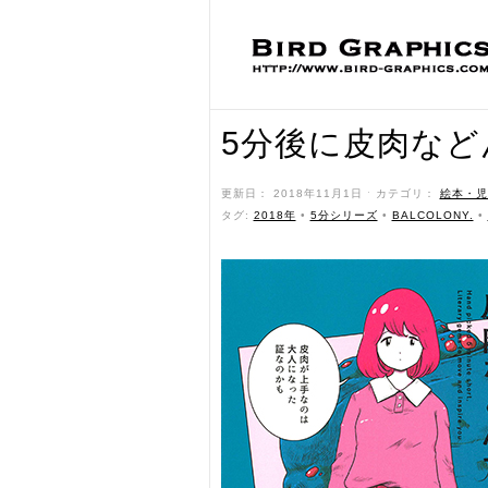
5分後に皮肉など
更新日： 2018年11月1日 ˑ カテゴリ：
絵本・児
タグ:
2018年
•
5分シリーズ
•
BALCOLONY.
•