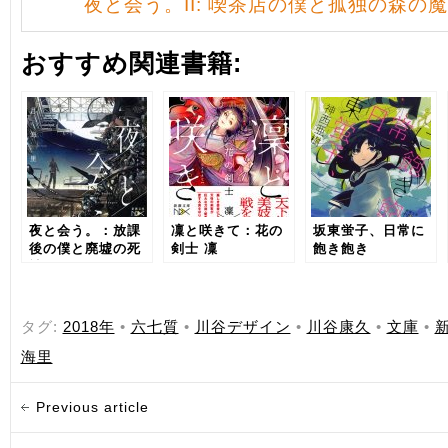
夜と会う。II: 喫茶店の僕と孤独の森の魔獣
おすすめ関連書籍:
夜と会う。：放課
凜と咲きて：花の
坂東蛍子、日常に
後の僕と廃墟の死
剣士 凜
飽き飽き
神
タグ:
2018年
•
六七質
•
川谷デザイン
•
川谷康久
•
文庫
•
新
海里
Previous article