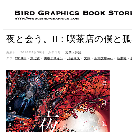
夜と会う。II：喫茶店の僕と
更新日： 2018年1月30日 ˑ カテゴリ：
文学・評論
ˑ
タグ:
2018年
•
六七質
•
川谷デザイン
•
川谷康久
•
文庫
•
新潮文庫nex
•
新潮社
•