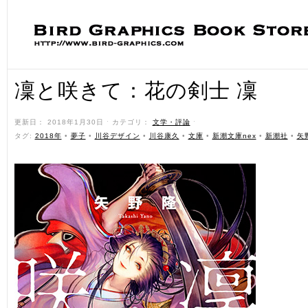
凜と咲きて：花の剣士 凜
更新日： 2018年1月30日 ˑ カテゴリ：
文学・評論
ˑ
タグ:
2018年
•
夢子
•
川谷デザイン
•
川谷康久
•
文庫
•
新潮文庫nex
•
新潮社
•
矢