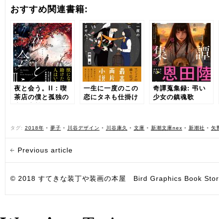
おすすめ関連書籍:
夜と会う。II：喫
一生に一度のこの
奇譚蒐集録: 弔い
茶店の僕と孤独の
恋にタネも仕掛け
少女の鎮魂歌
森の魔獣
もございません。
タグ:
2018年
•
夢子
•
川谷デザイン
•
川谷康久
•
文庫
•
新潮文庫nex
•
新潮社
•
矢
Previous article
© 2018 すてきな装丁や装画の本屋 Bird Graphics Book Store. All i