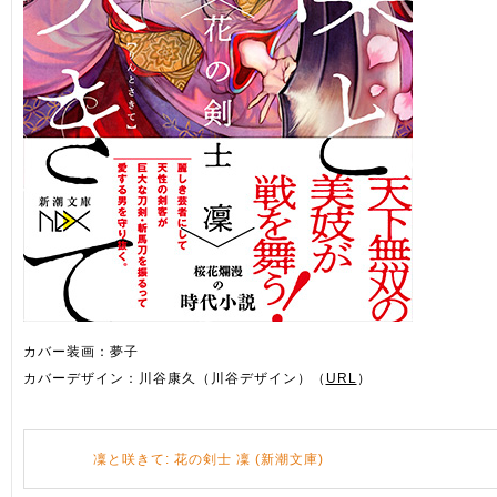
カバー装画：夢子
カバーデザイン：川谷康久（川谷デザイン）（
URL
）
凜と咲きて: 花の剣士 凜 (新潮文庫)