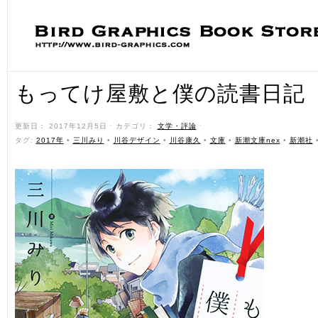
もってけ屋敷と僕の読書日記
更新日： 2017年12月5日 ˑ カテゴリ：
文学・評論
ˑ
タグ:
2017年
•
三川みり
•
川谷デザイン
•
川谷康久
•
文庫
•
新潮文庫nex
•
新潮社