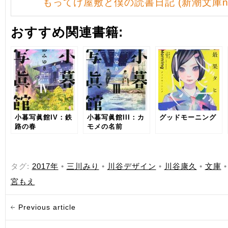
もってけ屋敷と僕の読書日記 (新潮文庫ne
おすすめ関連書籍:
小暮写眞館IV：鉄
小暮写眞館III：カ
グッドモーニング
路の春
モメの名前
タグ:
2017年
•
三川みり
•
川谷デザイン
•
川谷康久
•
文庫
宮もえ
Previous article