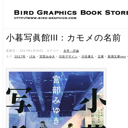
小暮写眞館III：カモメの名前
更新日： 2017年1月30日 ˑ カテゴリ：
文学・評論
ˑ
タグ:
2017年
•
げみ
•
宮部みゆき
•
川谷デザイン
•
川谷康久
•
文庫
•
新潮文庫nex