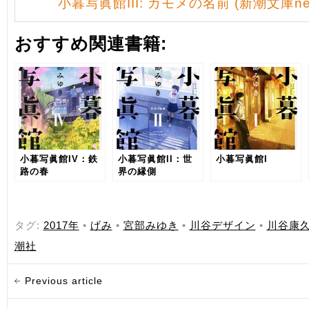
小暮写眞館III: カモメの名前 (新潮文庫ne
おすすめ関連書籍:
小暮写眞館IV：鉄
小暮写眞館II：世
小暮写眞館I
路の春
界の縁側
タグ:
2017年
•
げみ
•
宮部みゆき
•
川谷デザイン
•
川谷康
潮社
Previous article