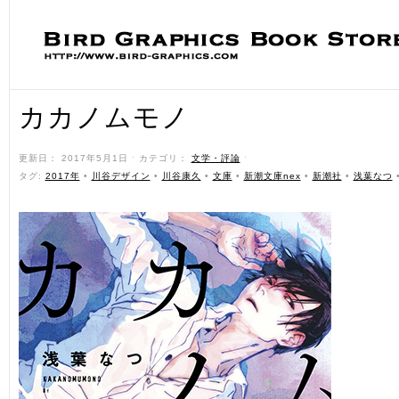
カカノムモノ
更新日： 2017年5月1日 ˑ カテゴリ：
文学・評論
ˑ
タグ:
2017年
•
川谷デザイン
•
川谷康久
•
文庫
•
新潮文庫nex
•
新潮社
•
浅葉なつ