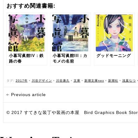
おすすめ関連書籍:
小暮写眞館IV：鉄
小暮写眞館III：カ
グッドモーニング
路の春
モメの名前
タグ:
2017年
•
川谷デザイン
•
川谷康久
•
文庫
•
新潮文庫nex
•
新潮社
•
浅葉なつ
Previous article
© 2017 すてきな装丁や装画の本屋 Bird Graphics Book Store. All i