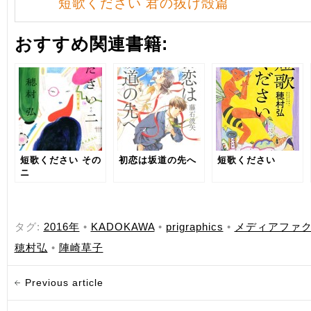
短歌ください 君の抜け殻篇
おすすめ関連書籍:
短歌ください その
初恋は坂道の先へ
短歌ください
ニ
タグ:
2016年
•
KADOKAWA
•
prigraphics
•
メディアファ
穂村弘
•
陣崎草子
Previous article