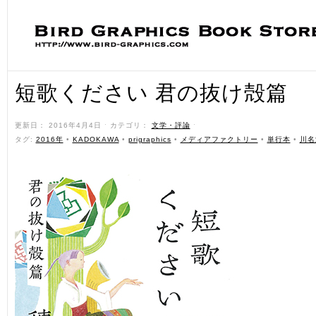
短歌ください 君の抜け殻篇
更新日： 2016年4月4日 ˑ カテゴリ：
文学・評論
ˑ
タグ:
2016年
•
KADOKAWA
•
prigraphics
•
メディアファクトリー
•
単行本
•
川名