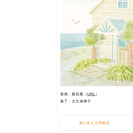
装画：新目惠（
URL
）
装丁：大久保伸子
海の見える理髪店