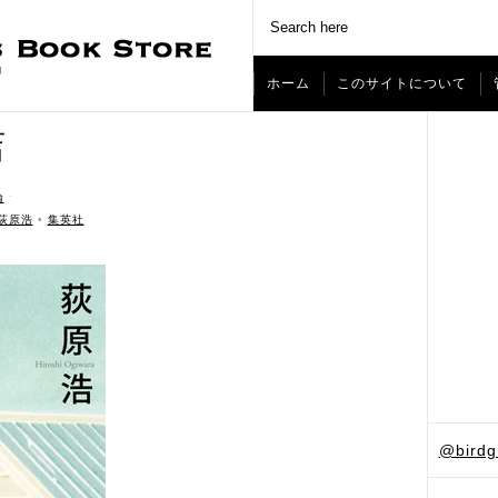
ホーム
このサイトについて
店
論
ˑ
荻原浩
•
集英社
@bird