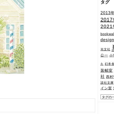
タグ
2013
201
202
bookwal
desig
光文社
公一
小
幻冬
久
装幀室
社
西村
談社文庫
イン室