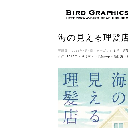
海の見える理髪
更新日： 2016年4月4日 ˑ カテゴリ：
文学・評
タグ:
2016年
•
単行本
•
大久保伸子
•
新目惠
•