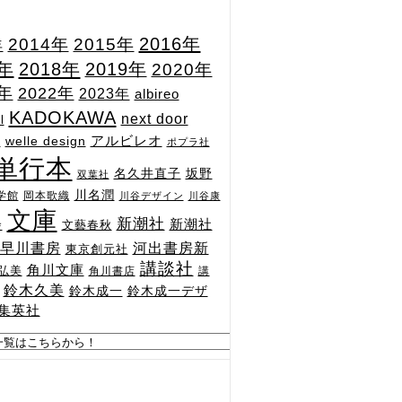
2015年
2016年
2014年
年
7年
2018年
2019年
2020年
1年
2022年
2023年
albireo
KADOKAWA
next door
l
n
アルビレオ
welle design
ポプラ社
単行本
坂野
名久井直子
双葉社
川名潤
学館
岡本歌織
川谷デザイン
川谷康
文庫
新潮社
新潮社
文藝春秋
舎
河出書房新
早川書房
東京創元社
講談社
角川文庫
弘美
角川書店
講
鈴木久美
鈴木成一
鈴木成一デザ
集英社