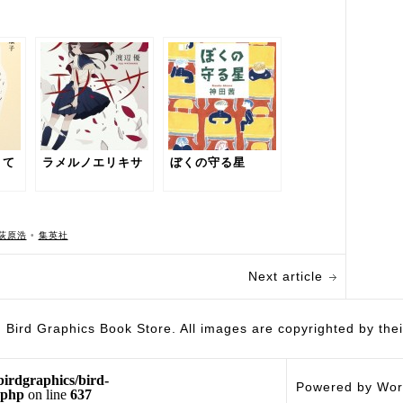
きて
ラメルノエリキサ
ぼくの守る星
荻原浩
•
集英社
Next article
hics Book Store. All images are copyrighted by their 
birdgraphics/bird-
Powered by Wor
.php
on line
637