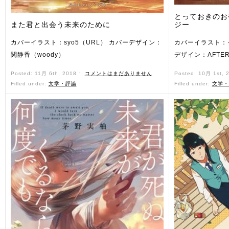
とっておきのお
また君と出会う未来のために
ジー
カバーイラスト：syo5（URL） カバーデザイン：
カバーイラスト：
関静香（woody）
デザイン：AFTER
Posted: 11月 6th, 2018 ˑ
コメントはまだありません
Posted: 10月 1st, 
Filled under:
文学・評論
Filled under:
文学・