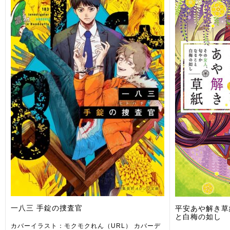
一八三 手錠の捜査官
平安あや解き草
と白梅の如し
カバーイラスト：モクモクれん（URL） カバーデ