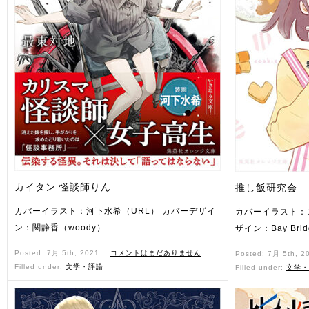
カイタン 怪談師りん
推し飯研究会
カバーイラスト：河下水希（URL） カバーデザイ
カバーイラスト：
ン：関静香（woody）
ザイン：Bay Brid
Posted: 7月 5th, 2021 ˑ
コメントはまだありません
Posted: 7月 5th, 2
Filled under:
文学・評論
Filled under:
文学・