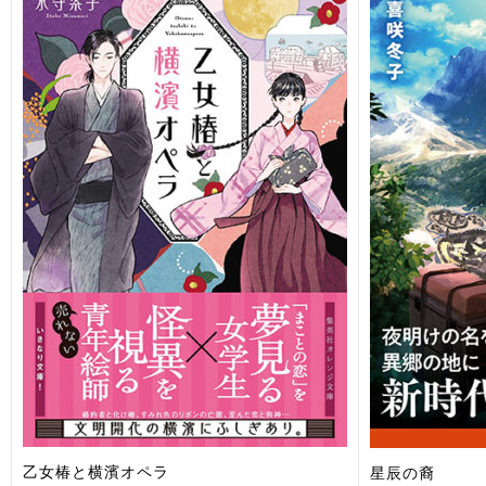
乙女椿と横濱オペラ
星辰の裔