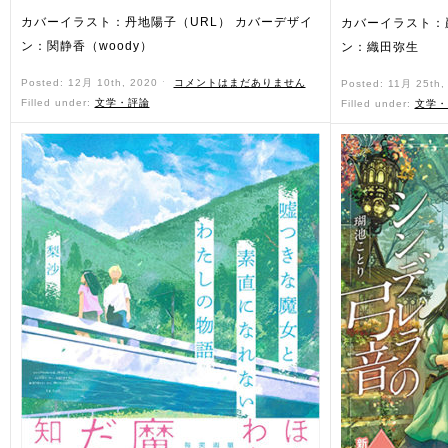
カバーイラスト：丹地陽子（URL） カバーデザイ
カバーイラスト：
ン：関静香（woody）
ン：織田弥生
Posted: 12月 10th, 2020 ˑ
コメントはまだありません
Posted: 11月 25th
Filled under:
文学・評論
Filled under:
文学・