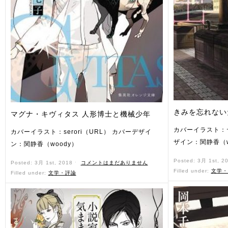
きみを忘れない
マグナ・キヴィタス 人形博士と機械少年
カバーイラスト：
カバーイラスト：serori（URL） カバーデザイ
ザイン：関静香（w
ン：関静香（woody）
Posted: 3月 1st, 2
Posted: 3月 1st, 2018 ˑ
コメントはまだありません
Filled under:
文学・
Filled under:
文学・評論