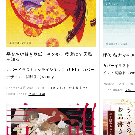
平安あや解き草紙 その姫、後宮にて天職
拝啓 彼方から
を知る
カバーイラスト：
カバーイラスト：シライシユウコ（URL） カバー
イン：関静香（wo
デザイン：関静香（woody）
Posted: 12月 28th
Posted: 4月 2nd, 2019 ˑ
コメントはまだありません
Filled under:
文学・
Filled under:
文学・評論