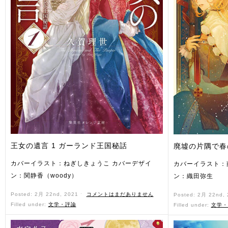
王女の遺言 1 ガーランド王国秘話
廃墟の片隅で春
カバーイラスト：ねぎしきょうこ カバーデザイ
カバーイラスト：
ン：関静香（woody）
ン：織田弥生
Posted: 2月 22nd, 2021 ˑ
コメントはまだありません
Posted: 2月 22nd,
Filled under:
文学・評論
Filled under:
文学・