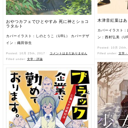
木津音紅葉はあ
おやつカフェでひとやすみ 死に神とショコ
ラタルト
カバーイラスト：
カバーイラスト：しのとうこ（URL） カバーデザ
ン：西村弘美（U
イン：織田弥生
Posted: 10月 24th
Posted: 10月 25th, 2017 ˑ
コメントはまだありません
Filled under:
文学・
Filled under:
文学・評論