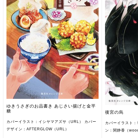
ゆきうさぎのお品書き あじさい揚げと金平
糖
後宮の烏
カバーイラスト：イシヤマアズサ（URL） カバー
カバーイラスト：
デザイン：AFTERGLOW（URL）
ン：関静香（woo