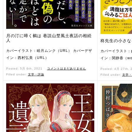
月の汀に啼く鵺は 巷説山埜風土夜話の相続
人
柊先生の小さな
カバーイラスト：睦月ムンク（URL） カバーデザ
カバーイラスト：po
イン：西村弘美（URL）
イン：関静香（wo
Posted: 5月 6th, 2021 ˑ
コメントはまだありません
Posted: 4月 27th,
Filled under:
文学・評論
Filled under:
文学・