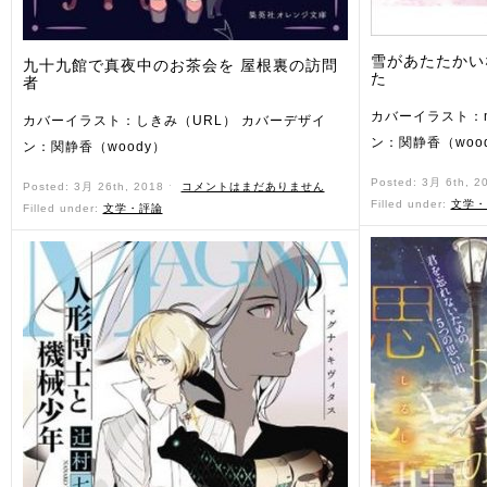
雪があたたかい
九十九館で真夜中のお茶会を 屋根裏の訪問
た
者
カバーイラスト：m
カバーイラスト：しきみ（URL） カバーデザイ
ン：関静香（woo
ン：関静香（woody）
Posted: 3月 6th, 2
Posted: 3月 26th, 2018 ˑ
コメントはまだありません
Filled under:
文学・
Filled under:
文学・評論