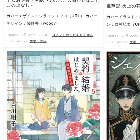
平安あや解き草紙 ~その恋、人騒がせなこと
この上なし~
雛翔記 天上の
カバーデザイン：シライシユウコ（URL） カバー
カバーイラスト：
デザイン：関静香（woody）
ン：西村弘美（U
Posted: 1月 27th, 2020 ˑ
コメントはまだありません
Posted: 11月 22nd
Filled under:
文学・評論
Filled under:
文学・