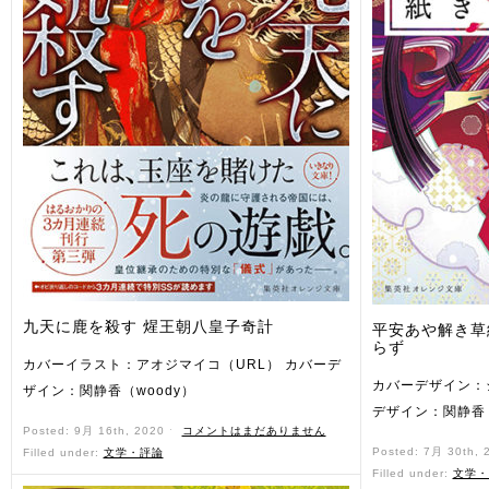
九天に鹿を殺す 煋王朝八皇子奇計
平安あや解き草
らず
カバーイラスト：アオジマイコ（URL） カバーデ
カバーデザイン：
ザイン：関静香（woody）
デザイン：関静香（
Posted: 9月 16th, 2020 ˑ
コメントはまだありません
Posted: 7月 30th,
Filled under:
文学・評論
Filled under:
文学・