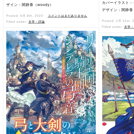
カバーイラスト：
ザイン：関静香（woody）
デザイン：関静香（
Posted: 6月 8th, 2023 ˑ
コメントはまだありません
Posted: 1月 31st, 
Filled under:
文学・評論
Filled under:
文学・