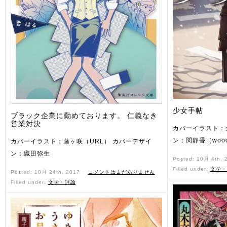
少女手帖
ブラック企業に勤めております。 仁義なき
営業対決
カバーイラスト：
ン：関静香（woo
カバーイラスト：藤ヶ咲（URL） カバーデザイ
ン：織田弥生
Posted: 10月 4th,
Filled under:
文学・
Posted: 10月 24th, 2017 ˑ
コメントはまだありません
Filled under:
文学・評論