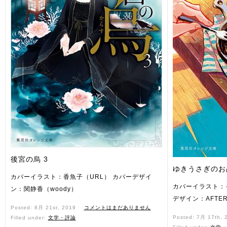
後宮の烏 3
ゆきうさぎのお
カバーイラスト：香魚子（URL） カバーデザイ
カバーイラスト：
ン：関静香（woody）
デザイン：AFTER
Posted: 8月 21st, 2019 ˑ
コメントはまだありません
Posted: 7月 17th,
Filled under:
文学・評論