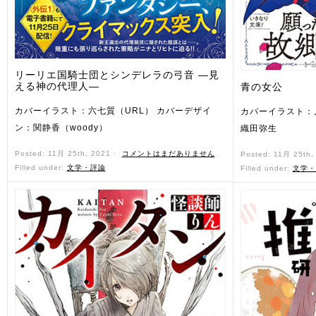
リーリエ国騎士団とシンデレラの弓音 ―見
える神の代理人―
青の女公
カバーイラスト：六七質（URL） カバーデザイ
カバーイラスト：
ン：関静香（woody）
織田弥生
Posted: 11月 25th, 2021 ˑ
コメントはまだありません
Posted: 11月 25th
Filled under:
文学・評論
Filled under:
文学・