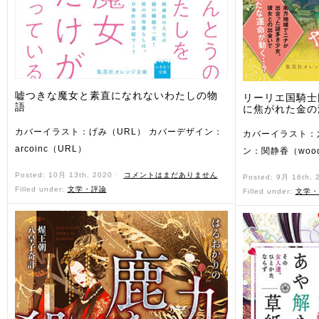
嘘つきな魔女と素直になれないわたしの物
リーリエ国騎士
語
に焦がれた金の
カバーイラスト：げみ（URL） カバーデザイン：
カバーイラスト：
arcoinc（URL）
ン：関静香（woo
Posted: 10月 13th, 2020 ˑ
コメントはまだありません
Posted: 9月 16th,
Filled under:
文学・評論
Filled under:
文学・