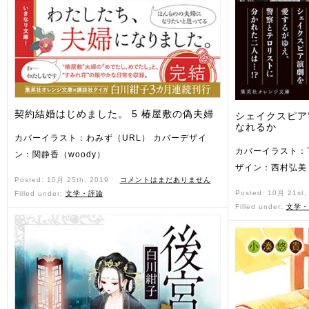
契約結婚はじめました。 5 椿屋敷の偽夫婦
シェイクスピア
なれるか
カバーイラスト：わみず（URL） カバーデザイ
カバーイラスト：T
ン：関静香（woody）
ザイン：西村弘美
Posted: 10月 25th, 2019 ˑ
コメントはまだありません
Posted: 10月 21st
Filled under:
文学・評論
Filled under:
文学・