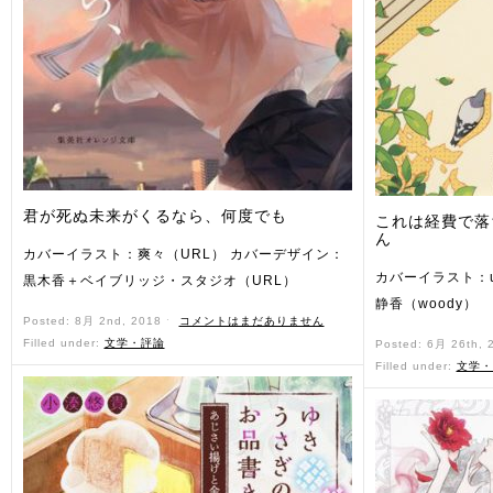
君が死ぬ未来がくるなら、何度でも
これは経費で落ち
ん
カバーイラスト：爽々（URL） カバーデザイン：
カバーイラスト：u
黒木香＋ベイブリッジ・スタジオ（URL）
静香（woody）
Posted: 8月 2nd, 2018 ˑ
コメントはまだありません
Filled under:
文学・評論
Posted: 6月 26th,
Filled under:
文学・