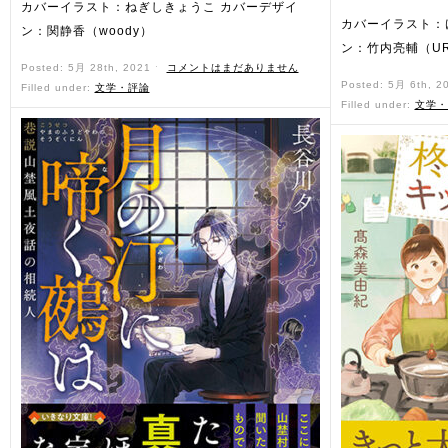
カバーイラスト：ねぎしきょうこ カバーデザイ
カバーイラスト：
ン：関静香（woody）
ン：竹内亮輔（U
Posted: 5月 28th, 2021 ˑ
コメントはまだありません
Posted: 5月 6th, 2
Filled under:
文学・評論
Filled under:
文学・