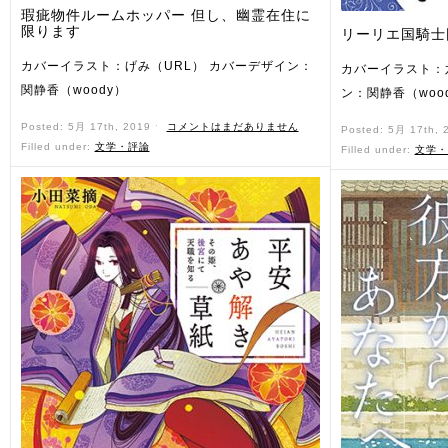
瑕疵物件ルームホッパー 但し、幽霊在住に
限ります
リーリエ国騎士
カバーイラスト：げみ（URL） カバーデザイン：
カバーイラスト：
関静香（woody）
ン：関静香（woo
Posted: 5月 17th, 2019 ˑ
コメントはまだありません
Posted: 5月 17th,
Filled under:
文学・評論
Filled under:
文学・