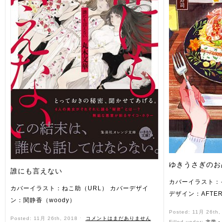
ゆきうさぎのお
誰にも言えない
カバーイラスト：
カバーイラスト：ねこ助（URL） カバーデザイ
デザイン：AFTER
ン：関静香（woody）
Posted: 11月 26th
Posted: 11月 26th, 2018 ˑ
コメントはまだありません
Filled under:
文学・