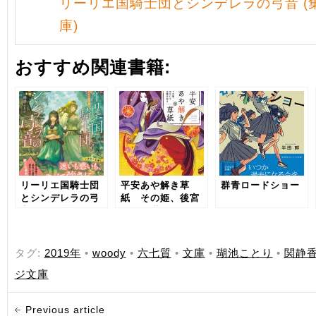
リーリエ国騎士団とシンデレラの弓音 (
庫)
おすすめ関連書籍:
リーリエ国騎士団
平安あや解き草
群青ロードショー
とシンデレラの弓
紙 その姫、後宮
音 ―翼に焦がれた
にて天職を知る
金の海―
タグ:
2019年
•
woody
•
六七質
•
文庫
•
瑚池ことり
•
関静
ジ文庫
Previous article