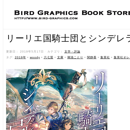
リーリエ国騎士団とシンデレ
更新日： 2019年5月17日 ˑ カテゴリ：
文学・評論
ˑ
タグ:
2019年
•
woody
•
六七質
•
文庫
•
瑚池ことり
•
関静香
•
集英社
•
集英社オレ