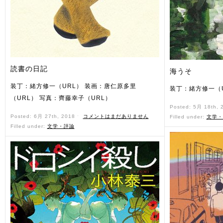
読書の日記
海うそ
装丁：緒方修一（URL） 装画：唐仁原多里
装丁：緒方修一（U
（URL） 写真：齊藤幸子（URL）
Posted: 5月 18th,
Posted: 6月 27th, 2018 ˑ
コメントはまだありません
Filled under:
文学・
Filled under:
文学・評論