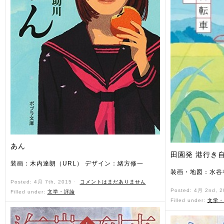
あん
田園発 港行き
装画：木内達朗（URL） デザイン：緒方修一
装画・地図：水谷
Posted: 4月 7th, 2015 ˑ
コメントはまだありません
Posted: 4月 2nd, 
Filled under:
文学・評論
Filled under:
文学・