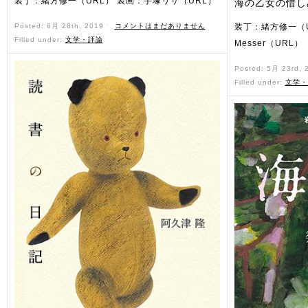
装丁：緒方修一（URL） 装画：手塚リサ（URL）
海の乙女の惜し
Posted: 6月 28th, 2019 ˑ
コメントはまだありません
装丁：緒方修一（U
Filled under:
文学・評論
Messer（URL）
Posted: 5月 23rd,
Filled under:
文学・