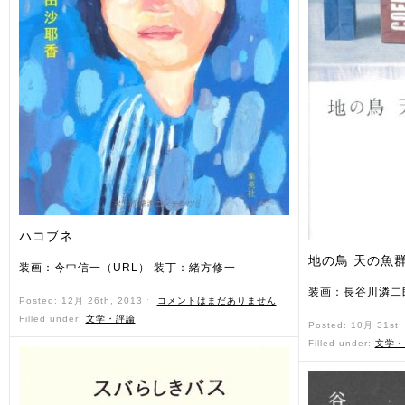
ハコブネ
地の鳥 天の魚
装画：今中信一（URL） 装丁：緒方修一
装画：長谷川潾二
Posted: 12月 26th, 2013 ˑ
コメントはまだありません
Filled under:
文学・評論
Posted: 10月 31st
Filled under:
文学・