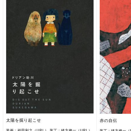
太陽を掘り起こせ
赤の自伝
装画：福田利之（URL） 装丁：緒方修一（URL）
装丁：緒方修一（U