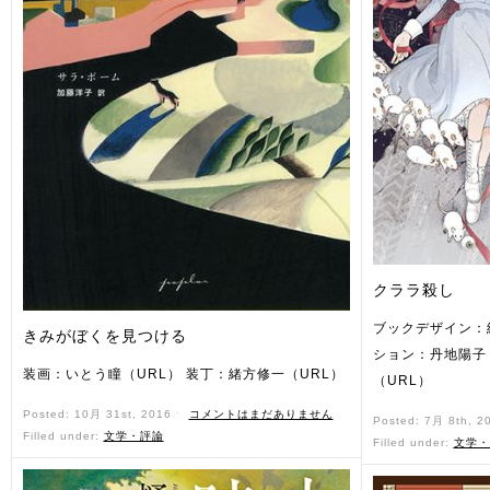
クララ殺し
ブックデザイン：
きみがぼくを見つける
ション：丹地陽子
装画：いとう瞳（URL） 装丁：緒方修一（URL）
（URL）
Posted: 10月 31st, 2016 ˑ
コメントはまだありません
Posted: 7月 8th, 2
Filled under:
文学・評論
Filled under:
文学・