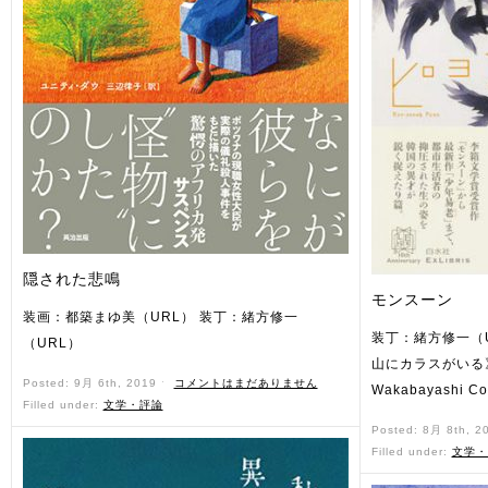
隠された悲鳴
モンスーン
装画：都築まゆ美（URL） 装丁：緒方修一
装丁：緒方修一（
（URL）
山にカラスがいる》20
Posted: 9月 6th, 2019 ˑ
コメントはまだありません
Wakabayashi Cou
Filled under:
文学・評論
Posted: 8月 8th, 2
Filled under:
文学・