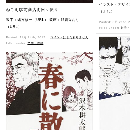
イラスト・デザイ
ねこ町駅前商店街日々便り
（URL）
装丁：緒方修一（URL） 装画：那須香おり
Posted: 3月 21st, 
（URL）
Filled under:
文学・
Posted: 11月 24th, 2017 ˑ
コメントはまだありません
Filled under:
文学・評論