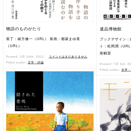
物語のものがたり
遺品博物館
装丁：緒方修一（URL） 装画：都築まゆ美
ブックデザイン：
（URL）
ト：松岡潤（UR
装幀室
Posted: 3月 24th, 2021 ˑ
コメントはまだありません
Filled under:
文学・評論
Posted: 7月 3rd, 2
Filled under:
文学・