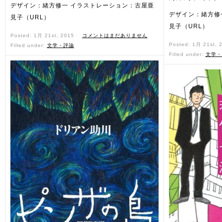
デザイン：緒方修一 イラストレーション：古屋亜
デザイン：緒方修
見子（URL）
見子（URL）
Posted: 1月 21st, 2015 ˑ
コメントはまだありません
Posted: 1月 21st, 
Filled under:
文学・評論
Filled under:
文学・