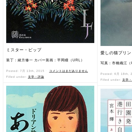
ミスター・ピップ
愛しの猫プリン
装丁：緒方修一 カバー装画：平岡瞳（URL）
写真：市橋織江（
Posted: 7月 13th, 2015 ˑ
コメントはまだありません
Posted: 6月 18th,
Filled under:
文学・評論
Filled under:
文学・