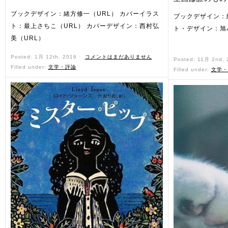
ブックデザイン：緒方修一（URL） カバーイラス
ブックデザイン：
ト：最上さちこ（URL） カバーデザイン：西村弘
ト・デザイン：旭
美（URL）
西村弘
Posted: 1月 12th, 2016 ˑ
コメントはまだありません
Posted: 11月 2nd,
Filled under:
文学・評論
Filled under:
文学・