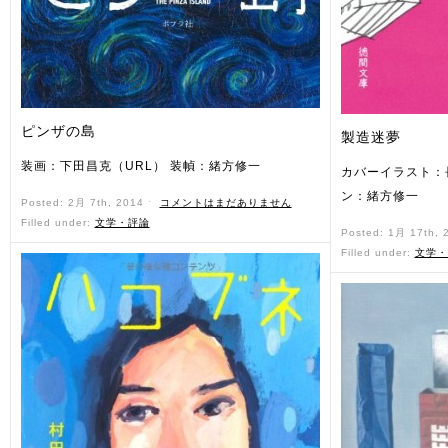
ピンザの島
製造迷夢
装画：下田昌克（URL） 装幀：緒方修一
カバーイラスト：
ン：緒方修一
Posted: 2月 7th, 2014 ˑ
コメントはまだありません
Filled under:
文学・評論
Posted: 1月 17th,
Filled under:
文学・