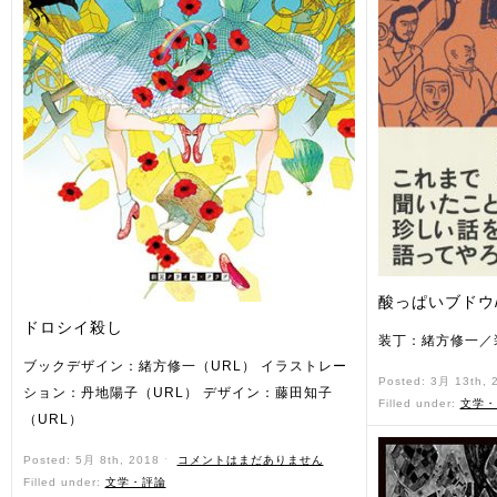
酸っぱいブドウ
ドロシイ殺し
装丁：緒方修一／装
ブックデザイン：緒方修一（URL） イラストレー
Posted: 3月 13th,
ション：丹地陽子（URL） デザイン：藤田知子
Filled under:
文学・
（URL）
Posted: 5月 8th, 2018 ˑ
コメントはまだありません
Filled under:
文学・評論