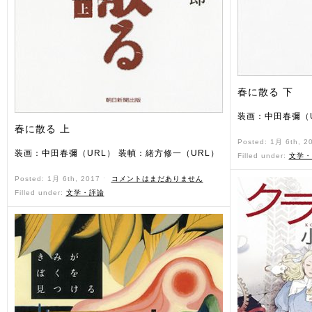
春に散る 下
装画：中田春彌（U
春に散る 上
Posted: 1月 6th, 2
装画：中田春彌（URL） 装幀：緒方修一（URL）
Filled under:
文学・
Posted: 1月 6th, 2017 ˑ
コメントはまだありません
Filled under:
文学・評論