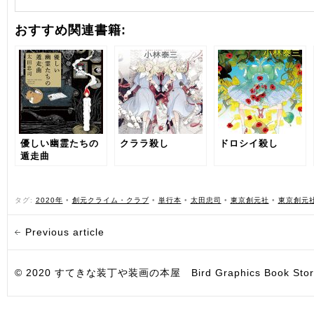
おすすめ関連書籍:
優しい幽霊たちの
クララ殺し
ドロシイ殺し
遁走曲
タグ:
2020年
•
創元クライム・クラブ
•
単行本
•
太田忠司
•
東京創元社
•
東京創元
Previous article
© 2020 すてきな装丁や装画の本屋 Bird Graphics Book Store. All i