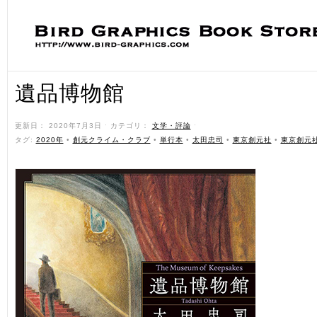
遺品博物館
更新日： 2020年7月3日 ˑ カテゴリ：
文学・評論
ˑ
タグ:
2020年
•
創元クライム・クラブ
•
単行本
•
太田忠司
•
東京創元社
•
東京創元