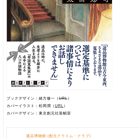
ブックデザイン：緒方修一（
URL
）
カバーイラスト：松岡潤（
URL
）
カバーデザイン：東京創元社装幀室
遺品博物館 (創元クライム・クラブ)