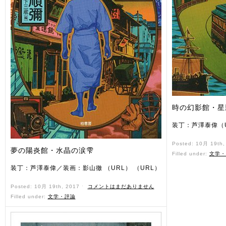
時の幻影館・星
装丁：芦澤泰偉（U
Posted: 10月 19th
夢の陽炎館・水晶の涙雫
Filled under:
文学・
装丁：芦澤泰偉／装画：影山徹 （URL） （URL）
Posted: 10月 19th, 2017 ˑ
コメントはまだありません
Filled under:
文学・評論