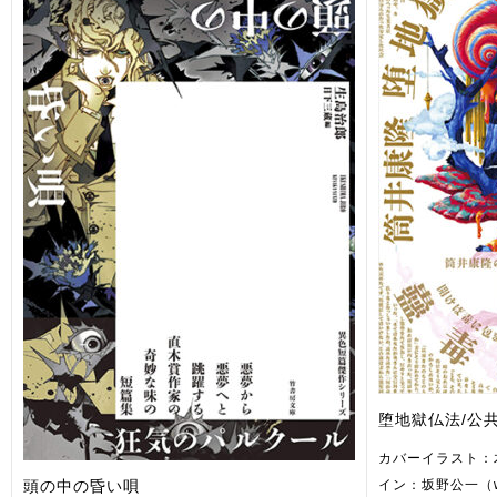
堕地獄仏法/公
カバーイラスト：
頭の中の昏い唄
イン：坂野公一（wel