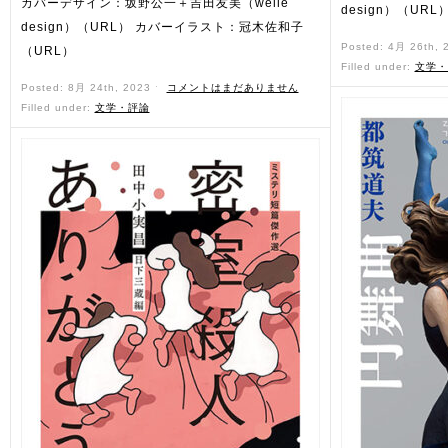
カバーデザイン：坂野公一＋吉田友美（welle
design）（URL
design）（URL） カバーイラスト：冠木佐和子
Posted: 4月 26th,
（URL）
Filled under:
文学・
Posted: 8月 24th, 2023 ˑ
コメントはまだありません
Filled under:
文学・評論