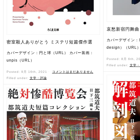
哀愁新宿円舞曲
カバーデザイン：坂
密室殺人ありがとう ミステリ短篇傑作選
design）（UR
カバーデザイン：円と球（URL） カバー装画：
Posted: 8月 6th, 2
unpis（URL）
Filled under:
文学・
Posted: 9月 16th, 2021 ˑ
コメントはまだありません
Filled under:
文学・評論