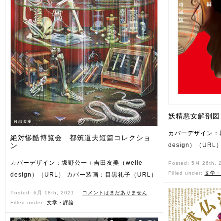
妖精悪女解剖図
カバーデザイン：坂
絶対惨酷博覧会 都筑道夫短篇コレクショ
ン
design）（UR
カバーデザイン：坂野公一＋吉田友美（welle
Posted: 5月 26th,
Filled under:
文学・
design）（URL） カバー装画：目黒礼子（URL）
Posted: 6月 18th, 2021 ˑ
コメントはまだありません
Filled under:
文学・評論