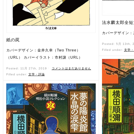
法水麟太郎全短
カバーデザイン：
紙の罠
Posted: 5月 13th,
カバーデザイン：金井久幸（Two Three）
Filled under:
文学・
（URL） カバーイラスト：市村譲（URL）
Posted: 11月 27th, 2019 ˑ
コメントはまだありません
Filled under:
文学・評論