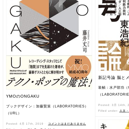
新記号論 脳と
装幀：水戸部功（
（LABORATORI
YMOのONGAKU
Posted: 3月 14th,
ブックデザイン：加藤賢策（LABORATORIES）
Filled under:
人文・
（URL）
Posted: 4月 17th, 2019 ˑ
コメントはまだありません