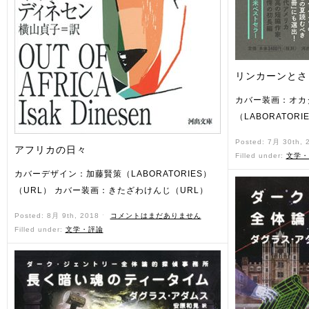
リンカーンとさ
カバー装画：オカ
（LABORATORI
Posted: 7月 30th,
アフリカの日々
Filled under:
文学・
カバーデザイン：加藤賢策（LABORATORIES）
（URL） カバー装画：きたざわけんじ（URL）
Posted: 8月 9th, 2018 ˑ
コメントはまだありません
Filled under:
文学・評論