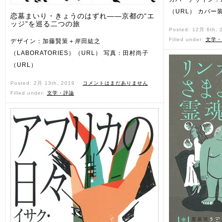
（URL） カバー
恋墓まいり・きょうのはずれ――京都の“エ
ッジ”を巡る二つの旅
Posted: 12月 6th,
Filled under:
文学・
デザイン：加藤賢策＋岸田紘之
（LABORATORIES）（URL） 写真：田村尚子
（URL）
Posted: 2月 13th, 2019 ˑ
コメントはまだありません
Filled under:
文学・評論