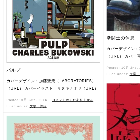
拳闘士の休息
カバーデザイン：
（URL） カバー
Posted: 10月 2nd,
パルプ
Filled under:
文学・
カバーデザイン：加藤賢策（LABORATORIES）
（URL） カバーイラスト：サヌキナオヤ（URL）
Posted: 6月 13th, 2016 ˑ
コメントはまだありません
Filled under:
文学・評論