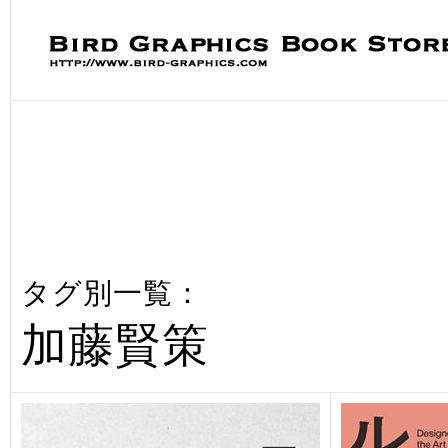
タグ別一覧：
加藤賢策