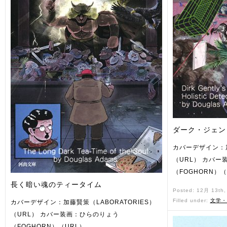
ダーク・ジェン
カバーデザイン：加
（URL） カバー
（FOGHORN）（
長く暗い魂のティータイム
Posted: 12月 13th
Filled under:
文学・
カバーデザイン：加藤賢策（LABORATORIES）
（URL） カバー装画：ひらのりょう
（FOGHORN）（URL）