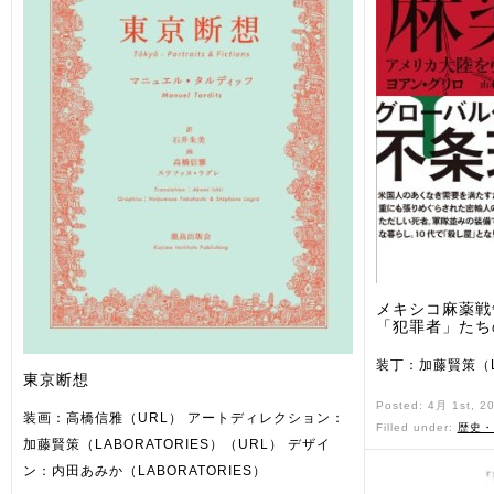
メキシコ麻薬戦
「犯罪者」たち
装丁：加藤賢策（LA
東京断想
Posted: 4月 1st, 2
装画：高橋信雅（URL） アートディレクション：
Filled under:
歴史・
加藤賢策（LABORATORIES）（URL） デザイ
ン：内田あみか（LABORATORIES）