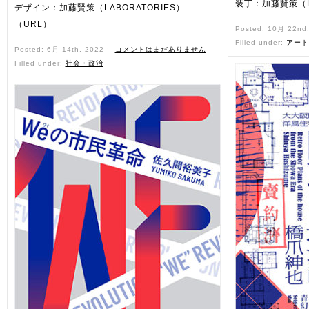
装丁：加藤賢策（LA
デザイン：加藤賢策（LABORATORIES）
（URL）
Posted: 10月 22nd
Filled under:
アート
Posted: 6月 14th, 2022 ˑ
コメントはまだありません
Filled under:
社会・政治