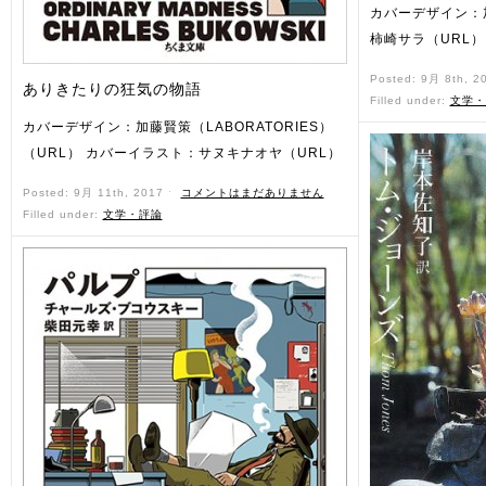
カバーデザイン：
柿崎サラ（URL）
Posted: 9月 8th, 2
ありきたりの狂気の物語
Filled under:
文学・
カバーデザイン：加藤賢策（LABORATORIES）
（URL） カバーイラスト：サヌキナオヤ（URL）
Posted: 9月 11th, 2017 ˑ
コメントはまだありません
Filled under:
文学・評論