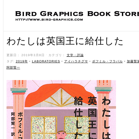
わたしは英国王に給仕した
更新日： 2019年3月8日 ˑ カテゴリ：
文学・評論
ˑ
タグ:
2019年
•
LABORATORIES
•
アイハラチグサ
•
ボフミル・フラバル
•
加藤賢
阿部賢一