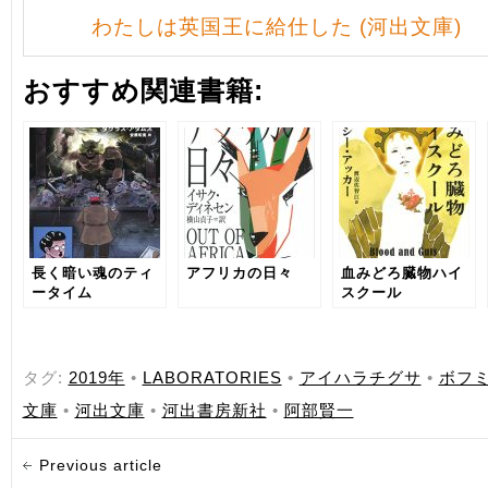
わたしは英国王に給仕した (河出文庫)
おすすめ関連書籍:
長く暗い魂のティ
アフリカの日々
血みどろ臓物ハイ
ータイム
スクール
タグ:
2019年
•
LABORATORIES
•
アイハラチグサ
•
ボフ
文庫
•
河出文庫
•
河出書房新社
•
阿部賢一
Previous article